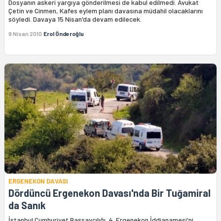
Dosyanın askeri yargıya gönderilmesi de kabul edilmedi. Avukat
Çetin ve Cinmen, Kafes eylem planı davasına müdahil olacaklarını
söyledi. Davaya 15 Nisan'da devam edilecek.
9 Nisan 2010
Erol Önderoğlu
ERGENEKON DAVASI
Dördüncü Ergenekon Davası'nda Bir Tuğamiral
da Sanık
İstanbul Cumhuriyet Başsavcılığı, 4. Ergenekon İddianamesi'ni