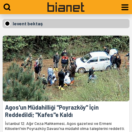
levent bektaş
Agos'un Müdahilliği "Poyrazköy" İçin
Reddedildi; "Kafes"e Kaldı
İstanbul 12. Ağır Ceza Mahkemesi, Agos gazetesi ve Ermeni
Kiliseleri'nin Poyrazköy Davası'na müdahil olma taleplerini reddetti.