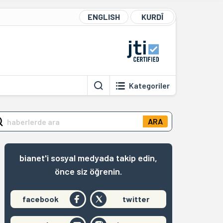
ENGLISH
KURDÎ
Kategoriler
ARA
bianet'i sosyal medyada takip edin,
önce siz öğrenin.
facebook
twitter