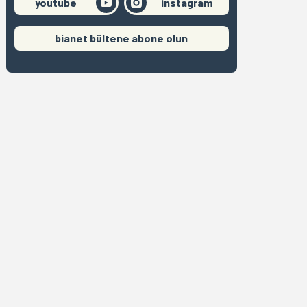
youtube
instagram
bianet bültene abone olun