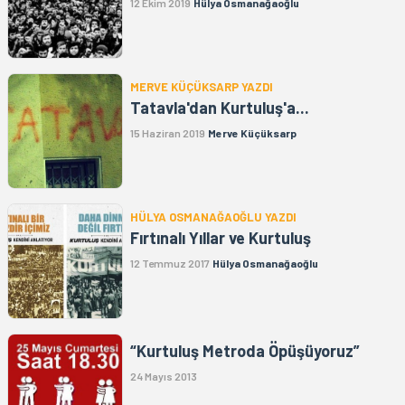
12 Ekim 2019
Hülya Osmanağaoğlu
MERVE KÜÇÜKSARP YAZDI
Tatavla'dan Kurtuluş'a...
15 Haziran 2019
Merve Küçüksarp
HÜLYA OSMANAĞAOĞLU YAZDI
Fırtınalı Yıllar ve Kurtuluş
12 Temmuz 2017
Hülya Osmanağaoğlu
“Kurtuluş Metroda Öpüşüyoruz”
24 Mayıs 2013