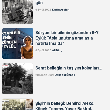
gün
6 Eylül 2023
Katia Arslan
Süryani bir ailenin gözünden 6-7
Eylül: “Asla unutma ama asla
hatırlatma da”
6 Eylül 2023
Ali Dinç
Semt belleğinin taşıyıcı kolonları...
29 Nisan 2023
Ayşegül Özbek
Şişli'nin belleği: Demirci Aleko,
Köpek Tommy, Yaşar Bakkal,