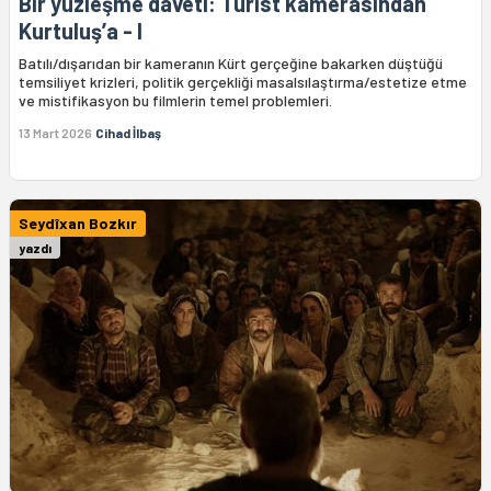
Bir yüzleşme daveti: Turist kamerasından
Kurtuluş’a - I
Batılı/dışarıdan bir kameranın Kürt gerçeğine bakarken düştüğü
temsiliyet krizleri, politik gerçekliği masalsılaştırma/estetize etme
ve mistifikasyon bu filmlerin temel problemleri.
13 Mart 2026
Cihad İlbaş
Seydîxan Bozkır
yazdı