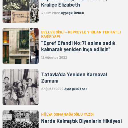
Kraliçe Elizabeth
4 Ekim 2022
Ayşegül Özbek
BELLEK ŞİŞLİ - KEPÇEYLE YIKILAN TEK KATLI
KAGİR YAPI
"Eşref Efendi No:71 aslına sadık
kalınarak yeniden inşa edilsin"
12 Ağustos 2022
Tatavla'da Yeniden Karnaval
Zamanı
27 Şubat 2020
Ayşegül Özbek
HÜLYA OSMANAĞAOĞLU YAZDI
Nerde Kalmıştık Diyenlerin Hikâyesi