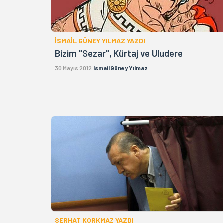
İSMAİL GÜNEY YILMAZ YAZDI
Bizim "Sezar", Kürtaj ve Uludere
30 Mayıs 2012
Ismail Güney Yılmaz
SERHAT KORKMAZ YAZDI