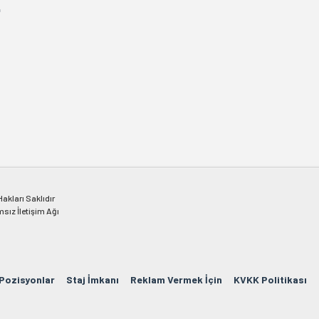
"
kları Saklıdır
msız İletişim Ağı
 Pozisyonlar
Staj İmkanı
Reklam Vermek İçin
KVKK Politikası