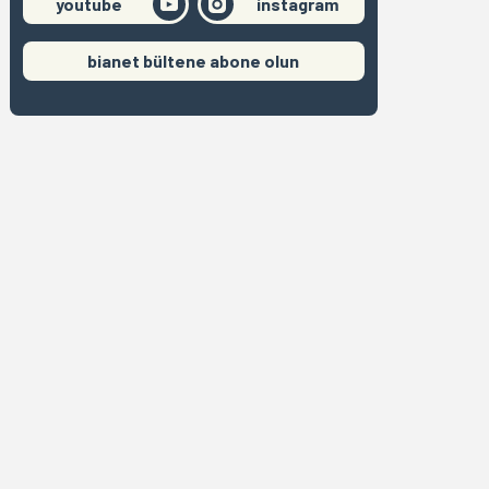
youtube
instagram
bianet bültene abone olun