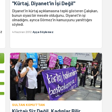
"Kürtaj, Diyanet'in İşi Değil"
Diyanet'in kürtaj açıklamasına tepki gösteren Çalışkan,
bunun siyasi bir mesele olduğunu, Diyanet'in işi
olmadığını, ayrıca Görmez'in kamuoyunu yanılttığını
söyledi.
iz
4 Haziran 2012
Ayça Söylemez
SULTAN KOMUT'TAN
!
Kürtajı Siz Değil, Kadınlar Bilir