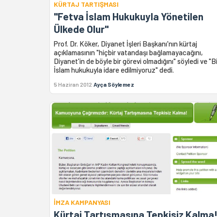
KÜRTAJ TARTIŞMASI
"Fetva İslam Hukukuyla Yönetilen
Ülkede Olur"
Prof. Dr. Köker, Diyanet İşleri Başkanı'nın kürtaj
açıklamasının "hiçbir vatandaşı bağlamayacağını,
Diyanet'in de böyle bir görevi olmadığını" söyledi ve "B
İslam hukukuyla idare edilmiyoruz" dedi.
5 Haziran 2012
Ayça Söylemez
İMZA KAMPANYASI
Kürtaj Tartışmasına Tepkisiz Kalma