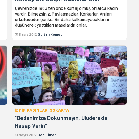
Çevrenizde 1983'ten önce kürtaj olmuş onlarca kadın
vardır. Bilmezsiniz. Paylaşmazlar. Korkarlar. Anıları
ürkütücüdür çünkü. Bir daha kalkamayacaklarını
düşünerek yattıkları masalardır onlar.
31 Mayıs 2012
Sultan Komut
İZMİR KADINLARI SOKAKTA
"Bedenimize Dokunmayın, Uludere'de
Hesap Verin"
31 Mayıs 2012
Gönül İlhan