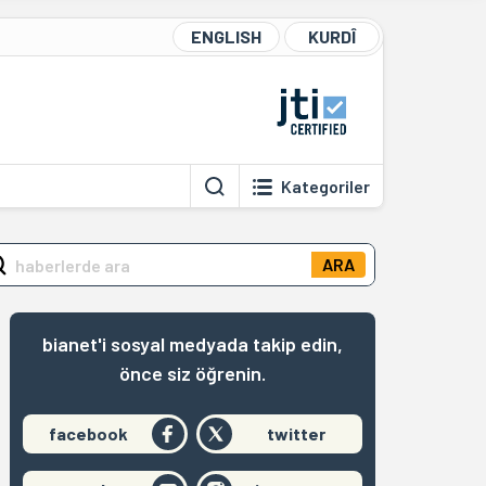
ENGLISH
KURDÎ
Kategoriler
ARA
bianet'i sosyal medyada takip edin,
önce siz öğrenin.
facebook
twitter