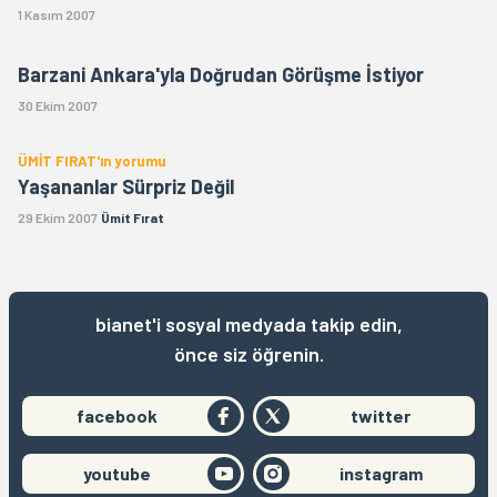
1 Kasım 2007
Barzani Ankara'yla Doğrudan Görüşme İstiyor
30 Ekim 2007
ÜMİT FIRAT'ın yorumu
Yaşananlar Sürpriz Değil
29 Ekim 2007
Ümit Fırat
bianet'i sosyal medyada takip edin,
önce siz öğrenin.
facebook
twitter
youtube
instagram