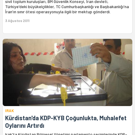
sivil toplum kuruluşları, BM Güvenlik Konseyi, İran devleti,
Türkiye'deki büyükelçilikler, TC Cumhurbaşkanlığı ve Başbakanlığı'na
İran'ın sınır ötesi operasyonuyla ilgili bir mektup gönderdi.
3 Ağustos 2011
IRAK
Kürdistan'da KDP-KYB Çoğunlukta, Muhalefet
Oylarını Artırdı
Irak'ta Kürdistan Bölgesel Yönetimi parlamento seçimlerinde KDP-