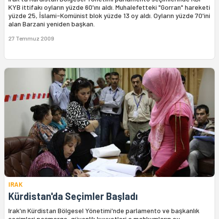
KYB ittifakı oyların yüzde 60'ını aldı. Muhalefetteki "Gorran" hareketi
yüzde 25, İslami-Komünist blok yüzde 13 oy aldı. Oyların yüzde 70'ini
alan Barzani yeniden başkan.
27 Temmuz 2009
IRAK
Kürdistan'da Seçimler Başladı
Irak'ın Kürdistan Bölgesel Yönetimi'nde parlamento ve başkanlık
seçimleri peşmerge, güvenlik kuvvetleri e mahkumların oy