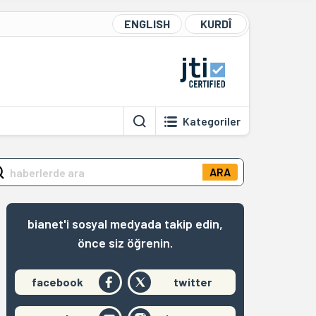
ENGLISH
KURDÎ
Kategoriler
ARA
bianet'i sosyal medyada takip edin,
önce siz öğrenin.
facebook
twitter