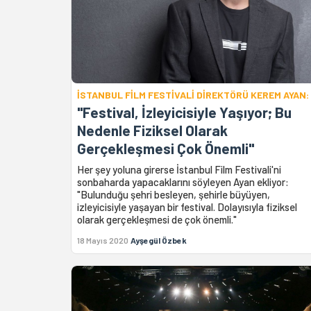
İSTANBUL FİLM FESTİVALİ DİREKTÖRÜ KEREM AYAN:
"Festival, İzleyicisiyle Yaşıyor; Bu
Nedenle Fiziksel Olarak
Gerçekleşmesi Çok Önemli"
Her şey yoluna girerse İstanbul Film Festivali'ni
sonbaharda yapacaklarını söyleyen Ayan ekliyor:
"Bulunduğu şehri besleyen, şehirle büyüyen,
izleyicisiyle yaşayan bir festival. Dolayısıyla fiziksel
olarak gerçekleşmesi de çok önemli."
18 Mayıs 2020
Ayşegül Özbek