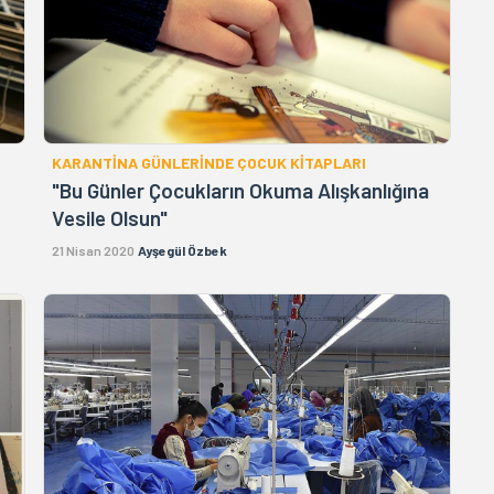
KARANTİNA GÜNLERİNDE ÇOCUK KİTAPLARI
"Bu Günler Çocukların Okuma Alışkanlığına
Vesile Olsun"
21 Nisan 2020
Ayşegül Özbek