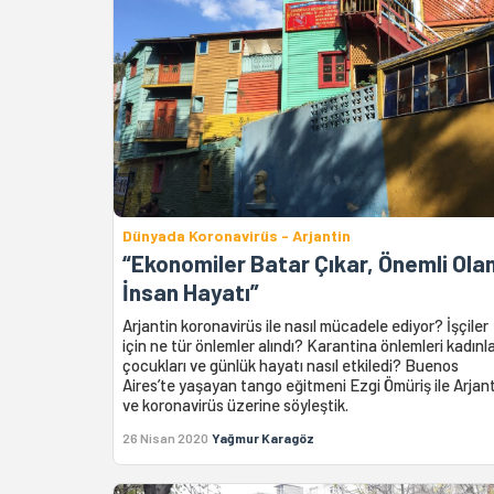
Dünyada Koronavirüs - Arjantin
“Ekonomiler Batar Çıkar, Önemli Ola
İnsan Hayatı”
Arjantin koronavirüs ile nasıl mücadele ediyor? İşçiler
için ne tür önlemler alındı? Karantina önlemleri kadınla
çocukları ve günlük hayatı nasıl etkiledi? Buenos
Aires’te yaşayan tango eğitmeni Ezgi Ömüriş ile Arjan
ve koronavirüs üzerine söyleştik.
26 Nisan 2020
Yağmur Karagöz