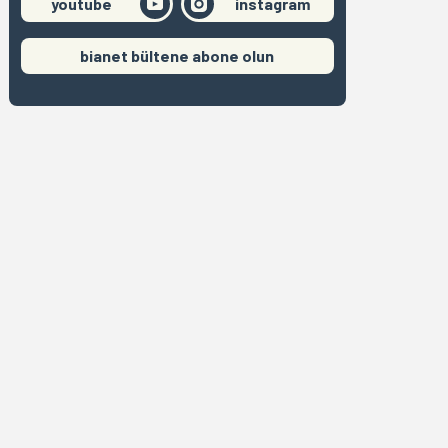
youtube
instagram
bianet bültene abone olun