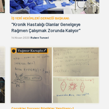
İŞ YERİ HEKİMLERİ DERNEĞİ BAŞKANI:
"Kronik Hastalığı Olanlar Genelgeye
Rağmen Çalışmak Zorunda Kalıyor"
14 Nisan 2020
Ruken Tuncel
Çocuklar Soruyor Büyükler Yanıtlıyor-1