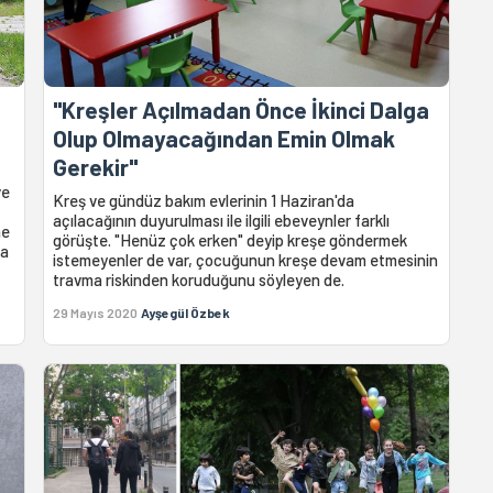
"Kreşler Açılmadan Önce İkinci Dalga
Olup Olmayacağından Emin Olmak
Gerekir"
ve
Kreş ve gündüz bakım evlerinin 1 Haziran'da
açılacağının duyurulması ile ilgili ebeveynler farklı
ne
görüşte. "Henüz çok erken" deyip kreşe göndermek
ra
istemeyenler de var, çocuğunun kreşe devam etmesinin
travma riskinden koruduğunu söyleyen de.
29 Mayıs 2020
Ayşegül Özbek