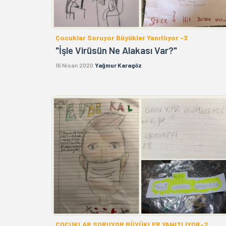
Çocuklar Soruyor Büyükler Yanıtlıyor -3
"İşle Virüsün Ne Alakası Var?"
16 Nisan 2020
Yağmur Karagöz
ÇOCUKLAR SORUYOR BÜYÜKLER YANITLIYOR-2