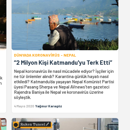
DÜNYADA KORONAVİRÜS - NEPAL
“2 Milyon Kişi Katmandu'yu Terk Etti”
Nepal koronavirüs ile nasıl mücadele ediyor? İşçiler için
ne tür önlemler alındı? Karantina günlük hayatı nasıl
ik
etkiledi? Katmandu’da yaşayan Nepal Komünist Partisi
an
üyesi Pasang Sherpa ve Nepal AVnews’ten gazeteci
Rajendra Baniya ile Nepal ve koronavirüs üzerine
söyleştik.
4 Mayıs 2020
Yağmur Karagöz