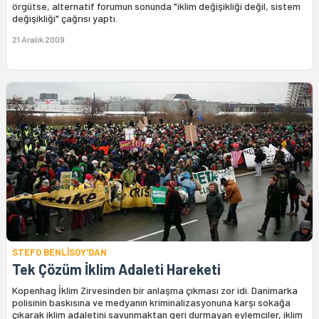
örgütse, alternatif forumun sonunda "iklim değişikliği değil, sistem
değişikliği" çağrısı yaptı.
21 Aralık 2009
STEFO BENLİSOY'DAN
Tek Çözüm İklim Adaleti Hareketi
Kopenhag İklim Zirvesinden bir anlaşma çıkması zor idi. Danimarka
polisinin baskısına ve medyanın kriminalizasyonuna karşı sokağa
çıkarak iklim adaletini savunmaktan geri durmayan eylemciler, iklim