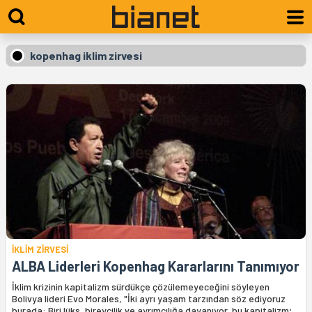
kopenhag iklim zirvesi
İKLİM ZİRVESİ
ALBA Liderleri Kopenhag Kararlarını Tanımıyor
İklim krizinin kapitalizm sürdükçe çözülemeyeceğini söyleyen
Bolivya lideri Evo Morales, "İki ayrı yaşam tarzından söz ediyoruz
burada: Biri lüks, bireycilik ve ayrımcılığa dayanıyor, bu kapitalizm;