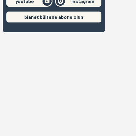
youtube
instagram
bianet bültene abone olun