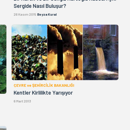
Sergide Nasıl Buluşur?
26 Kasım 2015
Beyza Kural
ÇEVRE ve ŞEHİRCİLİK BAKANLIĞI
Kentler Kirlilikte Yarışıyor
6 Mart 2013