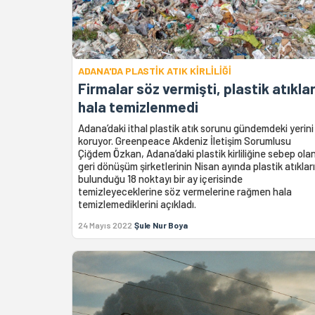
ADANA'DA PLASTİK ATIK KİRLİLİĞİ
Firmalar söz vermişti, plastik atıkla
hala temizlenmedi
Adana’daki ithal plastik atık sorunu gündemdeki yerini
koruyor. Greenpeace Akdeniz İletişim Sorumlusu
Çiğdem Özkan, Adana’daki plastik kirliliğine sebep ola
geri dönüşüm şirketlerinin Nisan ayında plastik atıklar
bulunduğu 18 noktayı bir ay içerisinde
temizleyeceklerine söz vermelerine rağmen hala
temizlemediklerini açıkladı.
24 Mayıs 2022
Şule Nur Boya