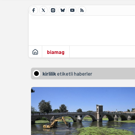
biamag
kirlilik
etiketli haberler