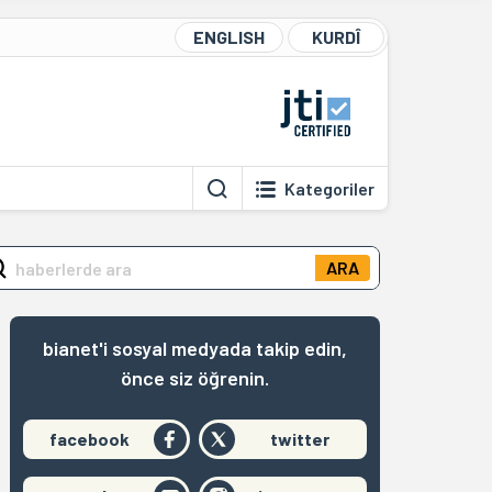
ENGLISH
KURDÎ
Kategoriler
ARA
bianet'i sosyal medyada takip edin,
önce siz öğrenin.
facebook
twitter