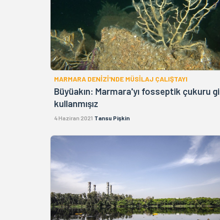
MARMARA DENİZİ'NDE MÜSİLAJ ÇALIŞTAYI
Büyüakın: Marmara'yı fosseptik çukuru gi
kullanmışız
4 Haziran 2021
Tansu Pişkin