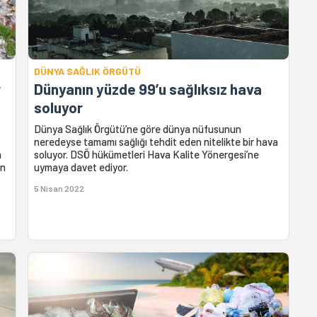
DÜNYA SAĞLIK ÖRGÜTÜ
r
Dünyanın yüzde 99’u sağlıksız hava
soluyor
Dünya Sağlık Örgütü’ne göre dünya nüfusunun
neredeyse tamamı sağlığı tehdit eden nitelikte bir hava
n
soluyor. DSÖ hükümetleri Hava Kalite Yönergesi’ne
ın
uymaya davet ediyor.
5 Nisan 2022