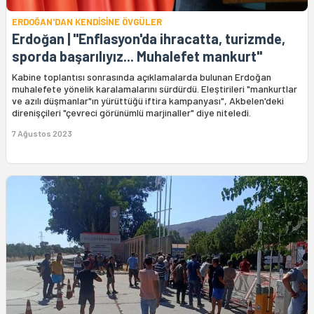
ERDOĞAN'DAN KENDİSİNE ÖVGÜLER
Erdoğan | "Enflasyon'da ihracatta, turizmde,
sporda başarılıyız... Muhalefet mankurt"
Kabine toplantısı sonrasında açıklamalarda bulunan Erdoğan
muhalefete yönelik karalamalarını sürdürdü. Eleştirileri "mankurtlar
ve azılı düşmanlar"ın yürüttüğü iftira kampanyası", Akbelen'deki
direnişçileri "çevreci görünümlü marjinaller" diye niteledi.
7 Ağustos 2023