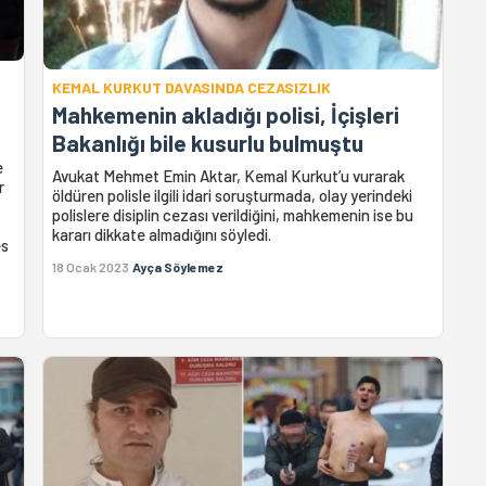
KEMAL KURKUT DAVASINDA CEZASIZLIK
Mahkemenin akladığı polisi, İçişleri
Bakanlığı bile kusurlu bulmuştu
e
Avukat Mehmet Emin Aktar, Kemal Kurkut’u vurarak
r
öldüren polisle ilgili idari soruşturmada, olay yerindeki
polislere disiplin cezası verildiğini, mahkemenin ise bu
kararı dikkate almadığını söyledi.
es
18 Ocak 2023
Ayça Söylemez