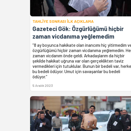
TAHLİYE SONRASI İLK AÇIKLAMA
Gazeteci Gök: Özgürlüğümü hiçbir
zaman vicdanıma yeğlemedim
“8 ay boyunca hakikate olan inancımı hiç yitirmedim v
özgürlüğümü hiçbir zaman vicdanıma yeğlemedim. He
zaman vicdanım önde geldi. Arkadaşlarım da hiçbir
şekilde hakikat uğruna var olan gerçeklikten taviz
vermedikleri için tutuklular. Bunun bir bedeli var, herk
bu bedeli ödüyor. Umut için savaşanlar bu bedeli
ödüyor.”
5 Aralık 2023