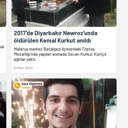
2017'de Diyarbakır Newroz'unda
öldürülen Kemal Kurkut anıldı
mal
Malatya merkez Batalgazi ilçesindeki Toptaş
Mezarlığı'nda yapılan anmada Secan Kurkut Kürtçe
ağıtlar yaktı.
21 Mart 2024