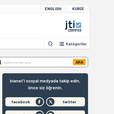
ENGLISH
KURDÎ
Kategoriler
ARA
bianet'i sosyal medyada takip edin,
önce siz öğrenin.
facebook
twitter