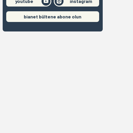
youtube
instagram
bianet bültene abone olun