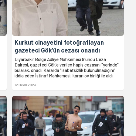
Kurkut cinayetini fotoğraflayan
gazeteci Gök'ün cezası onandı
Diyarbakır Bölge Adliye Mahkemesi 9'uncu Ceza
Dairesi, gazeteci Gök'e verilen hapis cezasını "yerinde"
bularak, onadı. Kararda "isabetsizlik bulunulmadığını"
iddia eden İstinaf Mahkemesi, kararı oy birliği ile aldı.
12 Ocak 2023