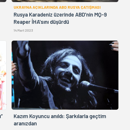
UKRAYNA AÇIKLARINDA ABD RUSYA ÇATIŞMASI
Rusya Karadeniz üzerinde ABD'nin MQ-9
Reaper İHA'sını düşürdü
14 Mart 2023
ı”
Kazım Koyuncu anıldı: Şarkılarla geçtim
aranızdan