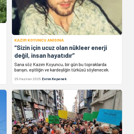
KAZIM KOYUNCU ANISINA
“Sizin için ucuz olan nükleer enerji
değil, insan hayatıdır”
Sana söz Kazım Koyuncu, bir gün bu topraklarda
barışın, eşitliğin ve kardeşliğin türküsü söylenecek.
25 Haziran 2025
Evrim Kepenek