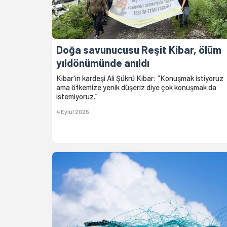
Doğa savunucusu Reşit Kibar, ölüm
yıldönümünde anıldı
Kibar’ın kardeşi Ali Şükrü Kibar: “Konuşmak istiyoruz
ama öfkemize yenik düşeriz diye çok konuşmak da
istemiyoruz.”
4 Eylül 2025