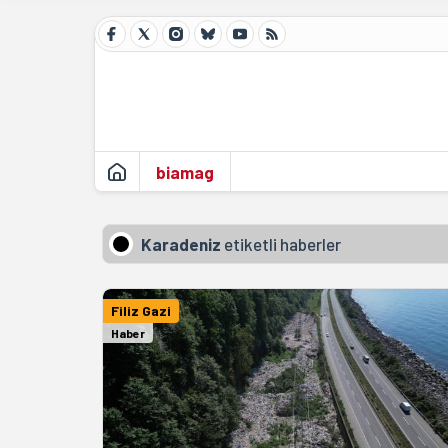
biamag
Karadeniz
etiketli haberler
Filiz Gazi
Haber