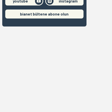
youtube
instagram
bianet bültene abone olun