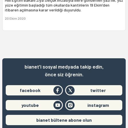
Milli Eğitim Bakanı Ziya Selçuk imzasıyla illere gönderilen yazı ile, yüz
yüze eğitimin başladığı tüm okullarda kantinlerin 19 Ekim'den
itibaren açılmasına karar verildiği duyuruldu.
20 Ekim 2020
bianet'i sosyal medyada takip edin,
önce siz öğrenin.
facebook
twitter
youtube
instagram
bianet bültene abone olun