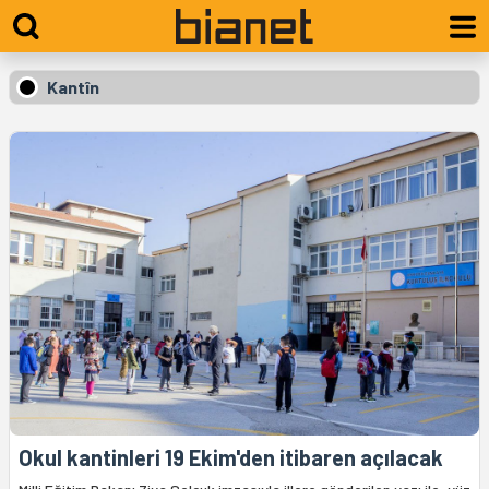
Kantîn
Okul kantinleri 19 Ekim'den itibaren açılacak