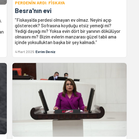
PERDENİN ARDI: FİSKAYA
Besra'nın evi
“Fiskaya’da perdesi olmayan ev olmaz. Neyini açıp
.
gösterecek? Sofrasına koyduğu etsiz yemeği mi?
Yediği dayağı mı? Yoksa evin dört bir yanının dökülüyor
an
olmasını mı? Bizim evlerin manzarası güzel tabii ama
içinde yoksulluktan başka bir şey kalmadı.”
4 Mart 2025
Evrim Deniz