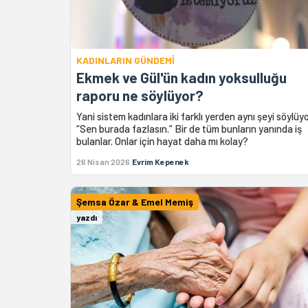
KADINLARIN GÜNDEMİ
Ekmek ve Gül'ün kadın yoksulluğu
raporu ne söylüyor?
Yani sistem kadınlara iki farklı yerden aynı şeyi söylüy
“Sen burada fazlasın.” Bir de tüm bunların yanında iş
bulanlar. Onlar için hayat daha mı kolay?
26 Nisan 2026
Evrim Kepenek
Şemsa Özar & Emel Memiş
yazdı