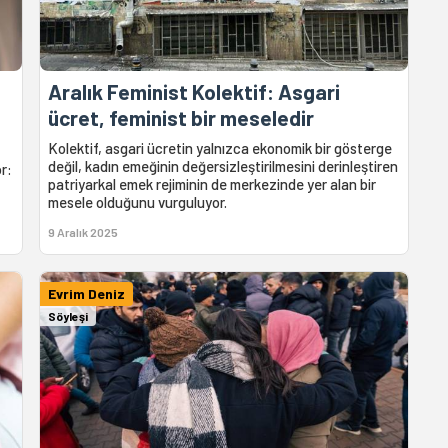
Aralık Feminist Kolektif: Asgari
ücret, feminist bir meseledir
Kolektif, asgari ücretin yalnızca ekonomik bir gösterge
değil, kadın emeğinin değersizleştirilmesini derinleştiren
or:
patriyarkal emek rejiminin de merkezinde yer alan bir
mesele olduğunu vurguluyor.
9 Aralık 2025
Evrim Deniz
Söyleşi