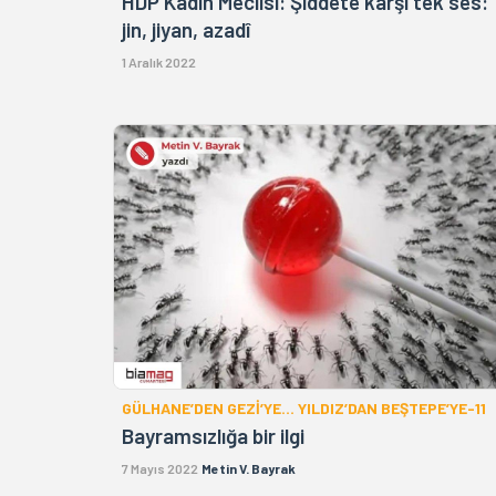
HDP Kadın Meclisi: Şiddete karşı tek ses:
jin, jiyan, azadî
1 Aralık 2022
GÜLHANE’DEN GEZİ’YE… YILDIZ’DAN BEŞTEPE’YE-11
Bayramsızlığa bir ilgi
7 Mayıs 2022
Metin V. Bayrak