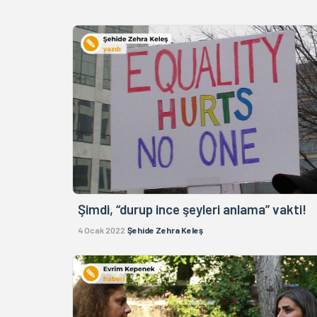
Şimdi, “durup ince şeyleri anlama” vakti!
4 Ocak 2022
Şehide Zehra Keleş