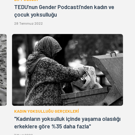
TEDU’nun Gender Podcasti’nden kadın ve
çocuk yoksulluğu
28 Temmuz 2022
KADIN YOKSULLUĞU GERÇEKLERİ
"Kadınların yoksulluk içinde yaşama olasılığı
erkeklere göre %35 daha fazla"