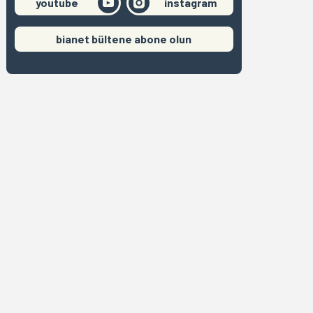
youtube
instagram
bianet bültene abone olun