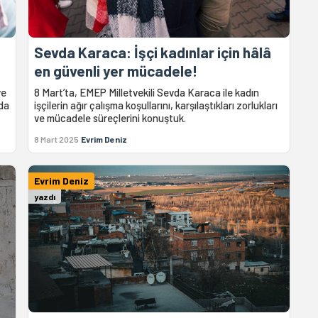
Sevda Karaca: İşçi kadınlar için hâlâ
en güvenli yer mücadele!
ve
8 Mart’ta, EMEP Milletvekili Sevda Karaca ile kadın
 da
işçilerin ağır çalışma koşullarını, karşılaştıkları zorlukları
ve mücadele süreçlerini konuştuk.
8 Mart 2025
Evrim Deniz
Evrim Deniz
yazdı