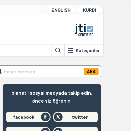
ENGLISH
KURDÎ
Kategoriler
ARA
bianet'i sosyal medyada takip edin,
önce siz öğrenin.
facebook
twitter