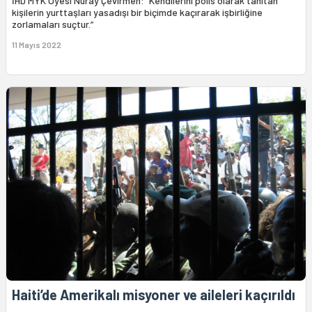
İHD MYK Üyesi Nuray Çevirmen: “Kendilerini polis olarak tanıtan
kişilerin yurttaşları yasadışı bir biçimde kaçırarak işbirliğine
zorlamaları suçtur.”
11 Mayıs 2022
Haiti’de Amerikalı misyoner ve aileleri kaçırıldı