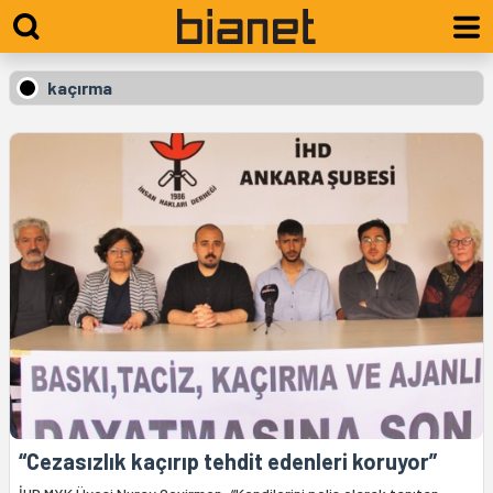
kaçırma
“Cezasızlık kaçırıp tehdit edenleri koruyor”