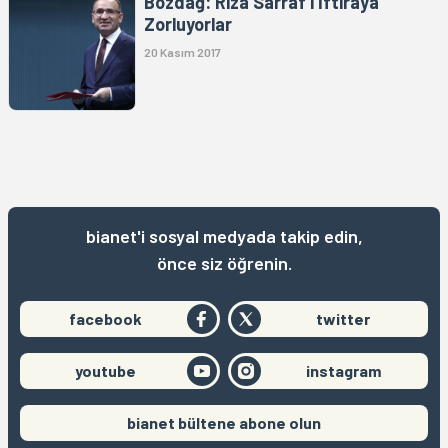
Bozdağ: Rıza Sarraf'ı İftiraya
Zorluyorlar
20 Kasım 2017
bianet'i sosyal medyada takip edin,
önce siz öğrenin.
facebook
twitter
youtube
instagram
bianet bültene abone olun