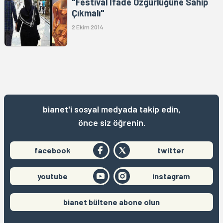
"Festival İfade Özgürlüğüne Sahip
Çıkmalı"
2 Ekim 2014
bianet'i sosyal medyada takip edin,
önce siz öğrenin.
facebook
twitter
youtube
instagram
bianet bültene abone olun