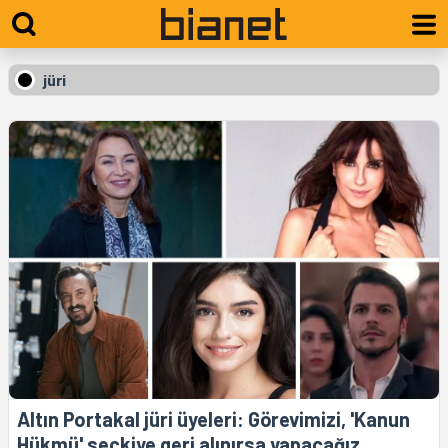
jüri
Altın Portakal jüri üyeleri: Görevimizi, 'Kanun
Hükmü' seçkiye geri alınırsa yapacağız