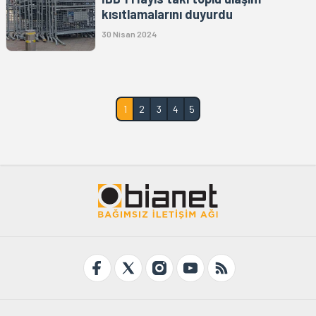
kısıtlamalarını duyurdu
30 Nisan 2024
1
2
3
4
5