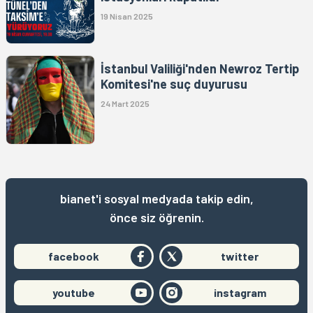
19 Nisan 2025
İstanbul Valiliği'nden Newroz Tertip
Komitesi'ne suç duyurusu
24 Mart 2025
bianet'i sosyal medyada takip edin,
önce siz öğrenin.
facebook
twitter
youtube
instagram