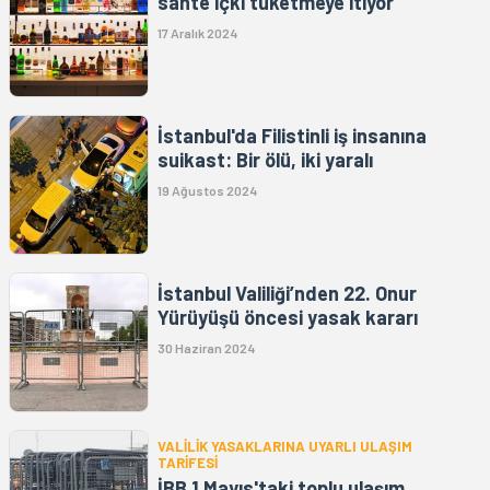
sahte içki tüketmeye itiyor”
17 Aralık 2024
İstanbul'da Filistinli iş insanına
suikast: Bir ölü, iki yaralı
19 Ağustos 2024
İstanbul Valiliği’nden 22. Onur
Yürüyüşü öncesi yasak kararı
30 Haziran 2024
VALİLİK YASAKLARINA UYARLI ULAŞIM
TARİFESİ
İBB 1 Mayıs'taki toplu ulaşım