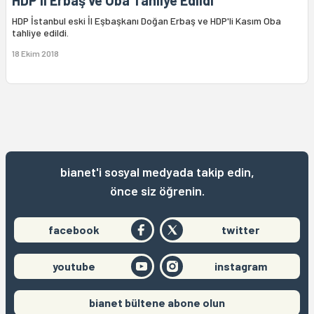
HDP’li Erbaş ve Oba Tahliye Edildi
HDP İstanbul eski İl Eşbaşkanı Doğan Erbaş ve HDP'li Kasım Oba
tahliye edildi.
18 Ekim 2018
bianet'i sosyal medyada takip edin,
önce siz öğrenin.
facebook
twitter
youtube
instagram
bianet bültene abone olun