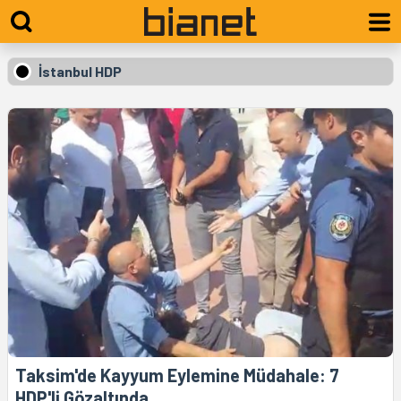
İstanbul HDP
Taksim'de Kayyum Eylemine Müdahale: 7
HDP'li Gözaltında