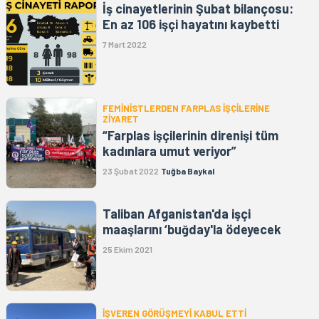
İş cinayetlerinin Şubat bilançosu:
En az 106 işçi hayatını kaybetti
7 Mart 2022
FEMİNİSTLERDEN FARPLAS İŞÇİLERİNE
ZİYARET
“Farplas işçilerinin direnişi tüm
kadınlara umut veriyor”
23 Şubat 2022
Tuğba Baykal
Taliban Afganistan'da işçi
maaşlarını ‘buğday'la ödeyecek
25 Ekim 2021
İŞVEREN GÖRÜŞMEYİ KABUL ETTİ