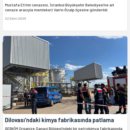
Mustafa Eti’nin cenazesi, İstanbul Büyükşehir Belediyesi’ne ait
cenaze aracıyla memleketi Van’ın Özalp ilçesine gönderildi.
22 Ekim 2025
Dilovası’ndaki kimya fabrikasında patlama
GEBKİM Organize Sanayi Bölgesi’ndeki bir petrokimya fabrikasında