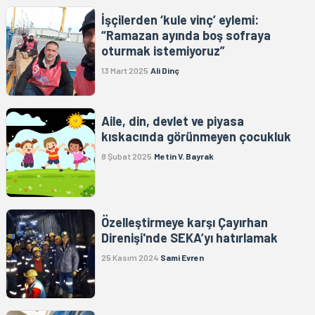
İşçilerden ‘kule vinç’ eylemi:
“Ramazan ayında boş sofraya
oturmak istemiyoruz”
13 Mart 2025
Ali Dinç
Aile, din, devlet ve piyasa
kıskacında görünmeyen çocukluk
8 Şubat 2025
Metin V. Bayrak
Özelleştirmeye karşı Çayırhan
Direnişi'nde SEKA’yı hatırlamak
25 Kasım 2024
Sami Evren