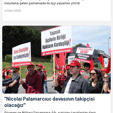
meydana gelen patlamada iki işçi yaşamını yitirdi.
4 Ekim 2025
"Nicolai Palamarcıuc davasının takipçisi
olacağız"
Göçmen ve Mülteci Dayanışma Ağı, patronu tarafından darp