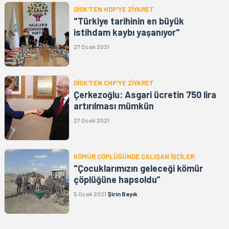
DİSK'TEN HDP'YE ZİYARET
"Türkiye tarihinin en büyük
istihdam kaybı yaşanıyor"
27 Ocak 2021
DİSK'TEN CHP'YE ZİYARET
Çerkezoğlu: Asgari ücretin 750 lira
artırılması mümkün
27 Ocak 2021
KÖMÜR ÇÖPLÜĞÜNDE ÇALIŞAN İŞÇİLER:
"Çocuklarımızın geleceği kömür
çöplüğüne hapsoldu”
5 Ocak 2021
Şirin Bayık