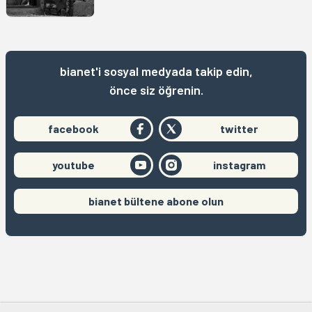
bianet'i sosyal medyada takip edin,
önce siz öğrenin.
facebook
twitter
youtube
instagram
bianet bültene abone olun