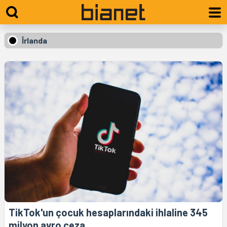
Îrlanda
TikTok'un çocuk hesaplarındaki ihlaline 345
milyon avro ceza