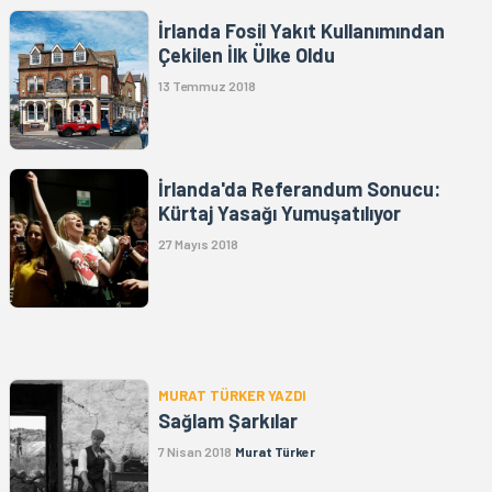
İrlanda Fosil Yakıt Kullanımından
Çekilen İlk Ülke Oldu
13 Temmuz 2018
İrlanda'da Referandum Sonucu:
Kürtaj Yasağı Yumuşatılıyor
27 Mayıs 2018
MURAT TÜRKER YAZDI
Sağlam Şarkılar
7 Nisan 2018
Murat Türker