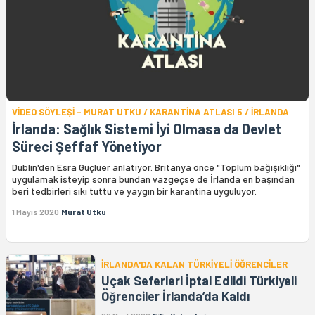
VİDEO SÖYLEŞİ - MURAT UTKU / KARANTİNA ATLASI 5 / İRLANDA
İrlanda: Sağlık Sistemi İyi Olmasa da Devlet
Süreci Şeffaf Yönetiyor
Dublin'den Esra Güçlüer anlatıyor. Britanya önce "Toplum bağışıklığı"
uygulamak isteyip sonra bundan vazgeçse de İrlanda en başından
beri tedbirleri sıkı tuttu ve yaygın bir karantina uyguluyor.
1 Mayıs 2020
Murat Utku
İRLANDA'DA KALAN TÜRKİYELİ ÖĞRENCİLER
Uçak Seferleri İptal Edildi Türkiyeli
Öğrenciler İrlanda’da Kaldı