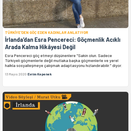
TÜRKİYE'DEN GÖÇ EDEN KADINLAR ANLATIYOR
İrlanda’dan Esra Pencereci: Göçmenlik Acıklı
Arada Kalma Hikâyesi Değil
Esra Pencereci göç etmeyi düşünenlere "Sakin olun. Sadece
Türkiyeli göçmenlerle değil mutlaka başka göçmenlerle ve yerel
halkla sosyalleşmeye çalışmak adaptasyonu hızlandırabilir." diyor.
13 Mayıs 2020
Evrim Kepenek