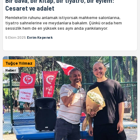
Bir dava, bir kitap, bir tiyatro, bir eylem:
Cesaret ve adalet
Memleketin ruhunu anlamak istiyorsak mahkeme salonlarına,
tiyatro sahnelerine ve meydanlara bakalım. Çünkü orada hem
sessizlik hem de en yüksek ses aynı anda yankılanıyor.
5 Ekim 2025
Evrim Kepenek
Tuğçe Yılmaz
Haber