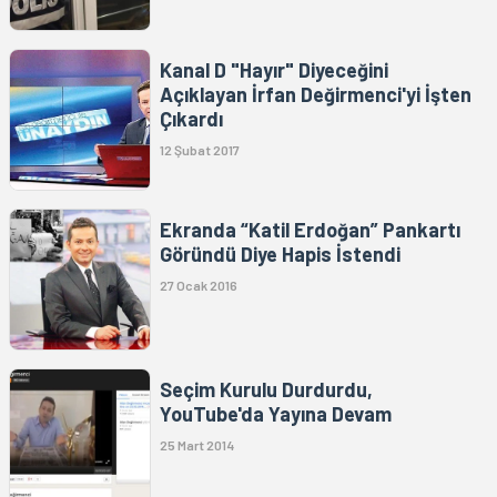
Kanal D "Hayır" Diyeceğini
Açıklayan İrfan Değirmenci'yi İşten
Çıkardı
12 Şubat 2017
Ekranda “Katil Erdoğan” Pankartı
Göründü Diye Hapis İstendi
27 Ocak 2016
Seçim Kurulu Durdurdu,
YouTube'da Yayına Devam
25 Mart 2014