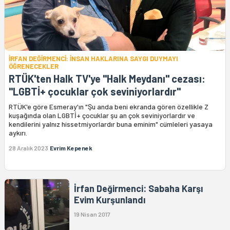
İRFAN DEĞİRMENCİ: İNSAN HAKLARINA SAYGI DUYMAYI
ÖĞRENECEKLER
RTÜK'ten Halk TV'ye "Halk Meydanı" cezası:
"LGBTİ+ çocuklar çok seviniyorlardır"
RTÜK'e göre Esmeray'ın "Şu anda beni ekranda gören özellikle Z
kuşağında olan LGBTİ+ çocuklar şu an çok seviniyorlardır ve
kendilerini yalnız hissetmiyorlardır buna eminim" cümleleri yasaya
aykırı.
28 Aralık 2023
Evrim Kepenek
İrfan Değirmenci: Sabaha Karşı
Evim Kurşunlandı
19 Nisan 2017