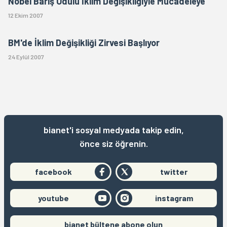
Nobel Barış Ödülü İklim Değişikliğiyle Mücadeleye
12 Ekim 2007
BM'de İklim Değişikliği Zirvesi Başlıyor
24 Eylül 2007
bianet'i sosyal medyada takip edin,
önce siz öğrenin.
facebook
twitter
youtube
instagram
bianet bültene abone olun