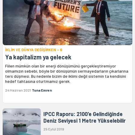
İKLİM VE DÜNYA DEĞİŞİRKEN - 6
Ya kapitalizm ya gelecek
Fiilen mümkün olan bir enerji dönüşümünü gerçekleştiremiyor
olmamızın sebebi, böyle bir dönüşümün sermayedarların çıkarlarına
ters düşmesi. Bu nedenle bizim de iklimi değil sistemin ta kendisini
hedef tahtasına oturtmamız gerek.
24 Haziran 2021
Tuna Emren
IPCC Raporu: 2100'e Gelindiğinde
Deniz Seviyesi 1 Metre Yükselebilir
25 Eylül 2019