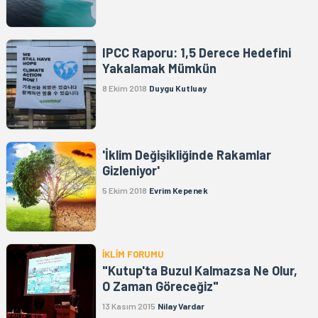
IPCC Raporu: 1,5 Derece Hedefini
Yakalamak Mümkün
8 Ekim 2018
Duygu Kutluay
'İklim Değişikliğinde Rakamlar
Gizleniyor'
5 Ekim 2018
Evrim Kepenek
İKLİM FORUMU
"Kutup'ta Buzul Kalmazsa Ne Olur,
O Zaman Göreceğiz"
13 Kasım 2015
Nilay Vardar