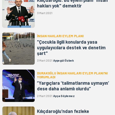
Kılıçdaroğlu: Bu eylem planı "İnsan
hakları yok" demektir
3 Mart 2021
İNSAN HAKLARI EYLEM PLANI
"Çocukla ilgili konularda yasa
uygulayıcılara destek ve denetim
şart"
3 Mart 2021
Ayşegül Özbek
DURAKOĞLU İNSAN HAKLARI EYLEM PLANI'NI
YORUMLADI
“Yargıçlara ‘talimatlarıma uymayın’
dese daha anlamlı olurdu”
2 Mart 2021
Ayça Söylemez
Kılıçdaroğlu'ndan fezleke