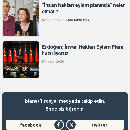
“İnsan hakları eylem planında” neler
olmalı?
18 Kasım 2020
Ayça Söylemez
Erdoğan: İnsan Hakları Eylem Planı
hazırlıyoruz
17 Kasım 2020
bianet'i sosyal medyada takip edin,
önce siz öğrenin.
facebook
twitter