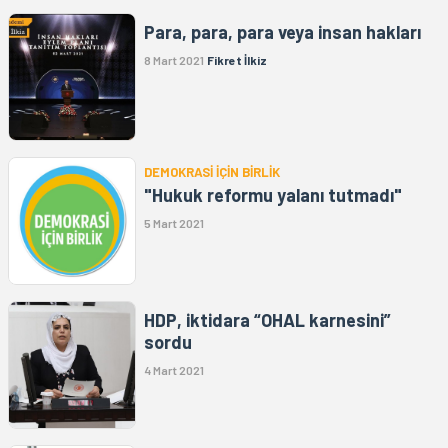
Para, para, para veya insan hakları
8 Mart 2021
Fikret İlkiz
DEMOKRASİ İÇİN BİRLİK
"Hukuk reformu yalanı tutmadı"
5 Mart 2021
HDP, iktidara “OHAL karnesini”
sordu
4 Mart 2021