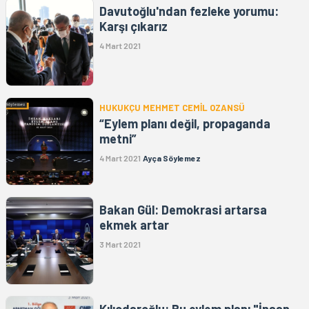
Davutoğlu'ndan fezleke yorumu:
Karşı çıkarız
4 Mart 2021
HUKUKÇU MEHMET CEMİL OZANSÜ
“Eylem planı değil, propaganda
metni”
4 Mart 2021
Ayça Söylemez
Bakan Gül: Demokrasi artarsa
ekmek artar
3 Mart 2021