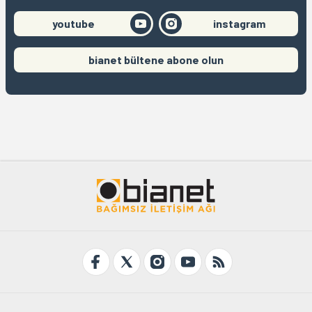
youtube
instagram
bianet bültene abone olun