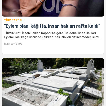
TİHV RAPORU
“Eylem planı kâğıtta, insan hakları rafta kaldı”
TİHV’in 2021 İnsan Hakları Raporu’na göre, iktidarın İnsan Hakları
Eylem Planı kâğıt üstünde kalırken, hak ihlalleri hız kesmeden sürdü.
14 Kasım 2022