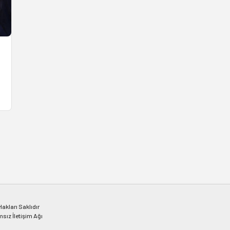
kları Saklıdır
msız İletişim Ağı