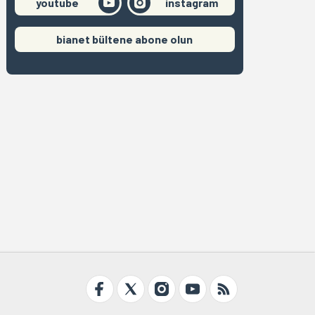
youtube
instagram
bianet bültene abone olun