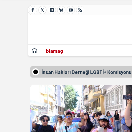
biamag
İnsan Hakları Derneği LGBTİ+ Komisyonu