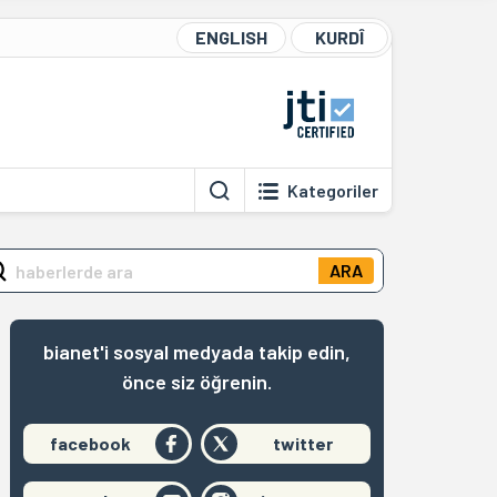
ENGLISH
KURDÎ
Kategoriler
ARA
bianet'i sosyal medyada takip edin,
önce siz öğrenin.
facebook
twitter