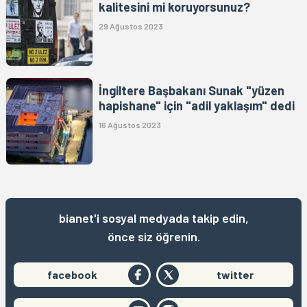
kalitesini mi koruyorsunuz?
29 Ağustos 2023
İngiltere Başbakanı Sunak "yüzen
hapishane" için "adil yaklaşım" dedi
16 Ağustos 2023
bianet'i sosyal medyada takip edin,
önce siz öğrenin.
facebook
twitter