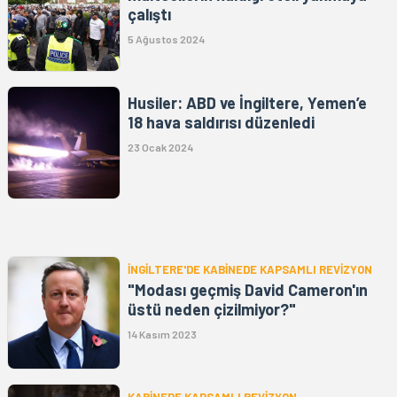
çalıştı
5 Ağustos 2024
Husiler: ABD ve İngiltere, Yemen’e
18 hava saldırısı düzenledi
23 Ocak 2024
İNGİLTERE'DE KABİNEDE KAPSAMLI REVİZYON
"Modası geçmiş David Cameron'ın
üstü neden çizilmiyor?"
14 Kasım 2023
KABİNEDE KAPSAMLI REVİZYON