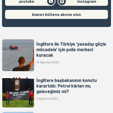
youtube
instagram
bianet bültene abone olun
İngiltere ile Türkiye 'yasadışı göçle
mücadele' için polis merkezi
kuracak
10 Ağustos 2023
İngiltere başbakanının konutu
karartıldı: Petrol kârları mı,
geleceğimiz mi?
3 Ağustos 2023