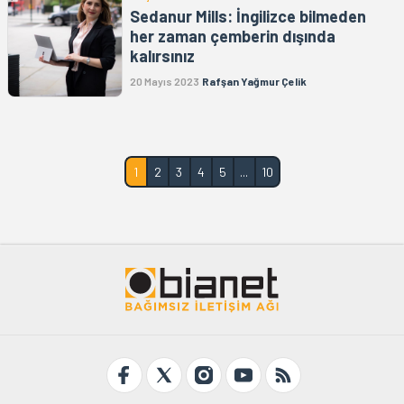
Sedanur Mills: İngilizce bilmeden
her zaman çemberin dışında
kalırsınız
20 Mayıs 2023
Rafşan Yağmur Çelik
1
2
3
4
5
...
10