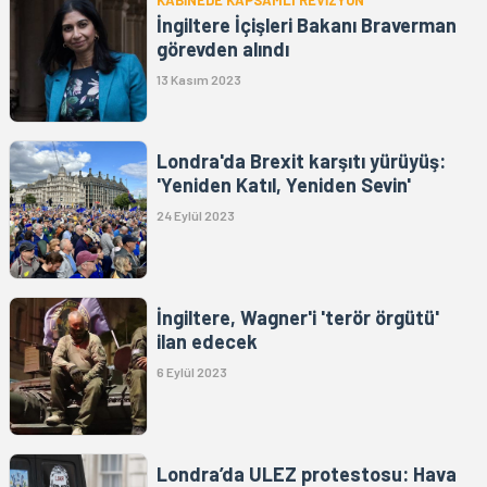
İngiltere İçişleri Bakanı Braverman
görevden alındı
13 Kasım 2023
Londra'da Brexit karşıtı yürüyüş:
'Yeniden Katıl, Yeniden Sevin'
24 Eylül 2023
İngiltere, Wagner'i 'terör örgütü'
ilan edecek
6 Eylül 2023
Londra’da ULEZ protestosu: Hava