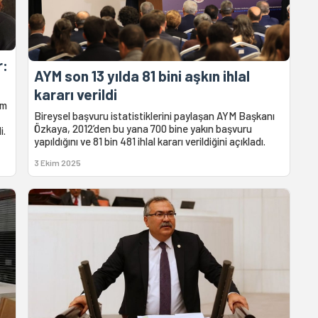
r:
AYM son 13 yılda 81 bini aşkın ihlal
kararı verildi
am
Bireysel başvuru istatistiklerini paylaşan AYM Başkanı
Özkaya, 2012’den bu yana 700 bine yakın başvuru
i.
yapıldığını ve 81 bin 481 ihlal kararı verildiğini açıkladı.
3 Ekim 2025