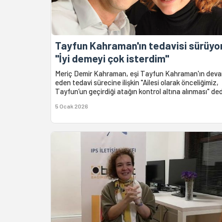
Tayfun Kahraman'ın tedavisi sürüyo
"İyi demeyi çok isterdim"
Meriç Demir Kahraman, eşi Tayfun Kahraman'ın dev
eden tedavi sürecine ilişkin "Ailesi olarak önceliğimiz,
Tayfun’un geçirdiği atağın kontrol altına alınması" ded
5 Ocak 2026