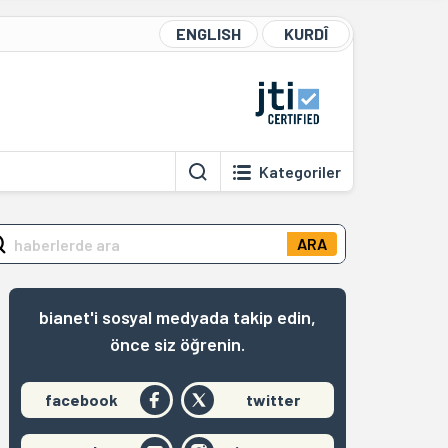
ENGLISH
KURDÎ
Kategoriler
ARA
bianet'i sosyal medyada takip edin,
önce siz öğrenin.
facebook
twitter