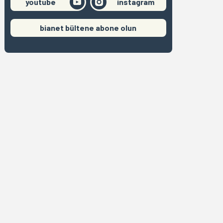
youtube
instagram
bianet bültene abone olun