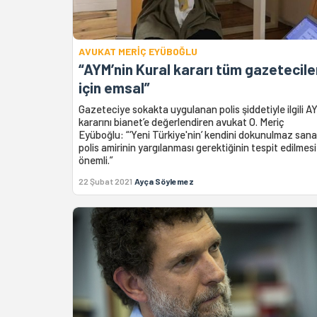
AVUKAT MERİÇ EYÜBOĞLU
“AYM’nin Kural kararı tüm gazetecile
için emsal”
Gazeteciye sokakta uygulanan polis şiddetiyle ilgili A
kararını bianet’e değerlendiren avukat O. Meriç
Eyüboğlu: “‘Yeni Türkiye'nin’ kendini dokunulmaz san
polis amirinin yargılanması gerektiğinin tespit edilmesi
önemli.”
22 Şubat 2021
Ayça Söylemez