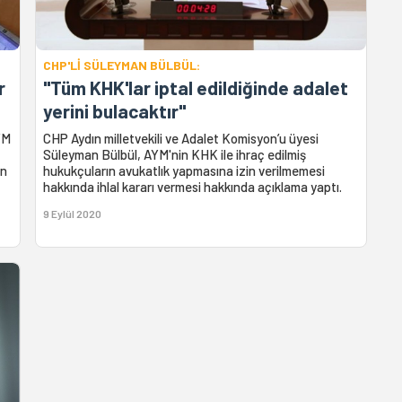
CHP'Lİ SÜLEYMAN BÜLBÜL:
r
"Tüm KHK'lar iptal edildiğinde adalet
yerini bulacaktır"
YM
CHP Aydın milletvekili ve Adalet Komisyon’u üyesi
Süleyman Bülbül, AYM'nin KHK ile ihraç edilmiş
an
hukukçuların avukatlık yapmasına izin verilmemesi
hakkında ihlal kararı vermesi hakkında açıklama yaptı.
9 Eylül 2020