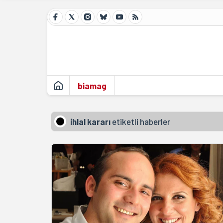
biamag
ihlal kararı
etiketli haberler