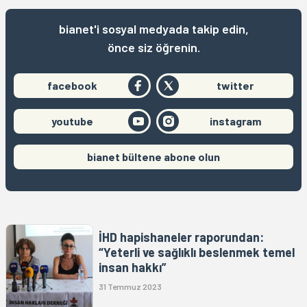
bianet'i sosyal medyada takip edin,
önce siz öğrenin.
facebook
twitter
youtube
instagram
bianet bültene abone olun
İHD hapishaneler raporundan:
“Yeterli ve sağlıklı beslenmek temel
insan hakkı”
31 Temmuz 2023