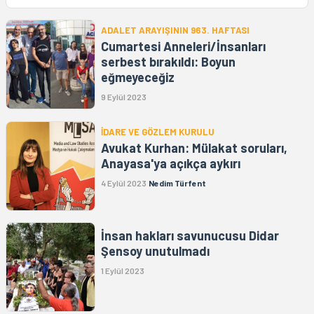
ADALET ARAYIŞININ 963. HAFTASI
Cumartesi Anneleri/İnsanları
serbest bırakıldı: Boyun
eğmeyeceğiz
9 Eylül 2023
İDARE VE GÖZLEM KURULU
Avukat Kurhan: Mülakat soruları,
Anayasa'ya açıkça aykırı
4 Eylül 2023
Nedim Türfent
İnsan hakları savunucusu Didar
Şensoy unutulmadı
1 Eylül 2023