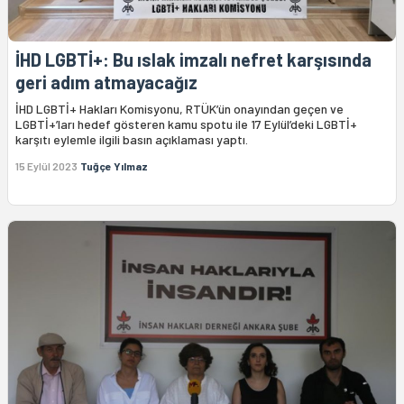
İHD LGBTİ+: Bu ıslak imzalı nefret karşısında
geri adım atmayacağız
İHD LGBTİ+ Hakları Komisyonu, RTÜK’ün onayından geçen ve
LGBTİ+’ları hedef gösteren kamu spotu ile 17 Eylül’deki LGBTİ+
karşıtı eylemle ilgili basın açıklaması yaptı.
15 Eylül 2023
Tuğçe Yılmaz