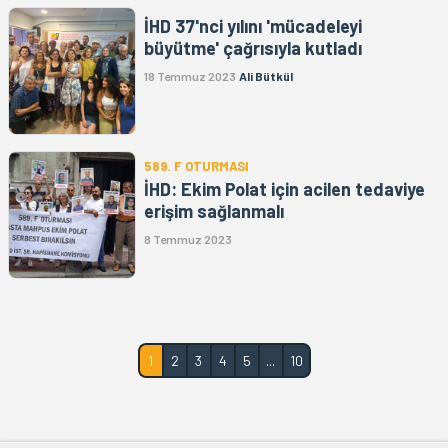
İHD 37'nci yılını 'mücadeleyi
büyütme' çağrısıyla kutladı
18 Temmuz 2023
Ali Bütkül
589. F OTURMASI
İHD: Ekim Polat için acilen tedaviye
erişim sağlanmalı
8 Temmuz 2023
1
2
3
4
5
...
10