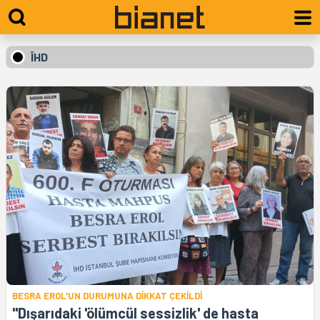
ÎHD
BESRA EROL'UN DURUMUNA DİKKAT ÇEKİLDİ
"Dışarıdaki 'ölümcül sessizlik' de hasta