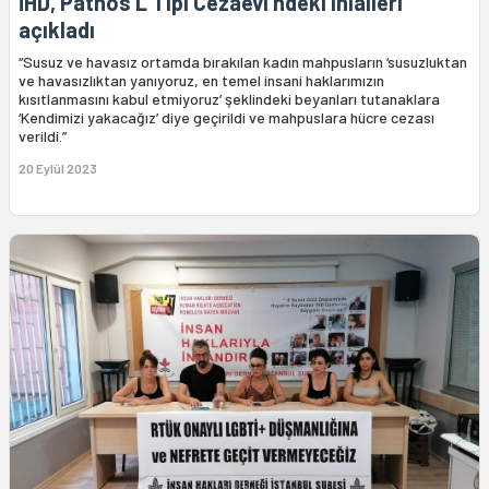
İHD, Patnos L Tipi Cezaevi’ndeki ihlalleri
açıkladı
“Susuz ve havasız ortamda bırakılan kadın mahpusların ‘susuzluktan
ve havasızlıktan yanıyoruz, en temel insani haklarımızın
kısıtlanmasını kabul etmiyoruz’ şeklindeki beyanları tutanaklara
‘Kendimizi yakacağız’ diye geçirildi ve mahpuslara hücre cezası
verildi.”
20 Eylül 2023