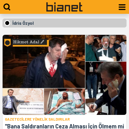
İdris Özyol
GAZETECİLERE YÖNELİK SALDIRILAR
"Bana Saldıranların Ceza Alması İçin Ölmem mi