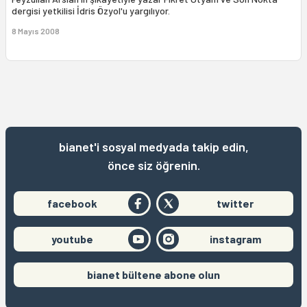
dergisi yetkilisi İdris Özyol'u yargılıyor.
8 Mayıs 2008
bianet'i sosyal medyada takip edin,
önce siz öğrenin.
facebook
twitter
youtube
instagram
bianet bültene abone olun