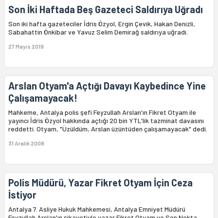
Son İki Haftada Beş Gazeteci Saldırıya Uğradı
Son iki hafta gazeteciler İdris Özyol, Ergin Çevik, Hakan Denizli,
Sabahattin Önkibar ve Yavuz Selim Demirağ saldırıya uğradı.
27 Mayıs 2019
Arslan Otyam'a Açtığı Davayı Kaybedince Yine
Çalışamayacak!
Mahkeme, Antalya polis şefi Feyzullah Arslan'ın Fikret Otyam ile
yayıncı İdris Özyol hakkında açtığı 20 bin YTL'lik tazminat davasını
reddetti. Otyam, "Üzüldüm, Arslan üzüntüden çalışamayacak" dedi.
31 Aralık 2008
Polis Müdürü, Yazar Fikret Otyam İçin Ceza
İstiyor
Antalya 7. Asliye Hukuk Mahkemesi, Antalya Emniyet Müdürü
Feyzullah Arslan'ın şikayetiyle yazar Fikret Otyam ve Son Nokta