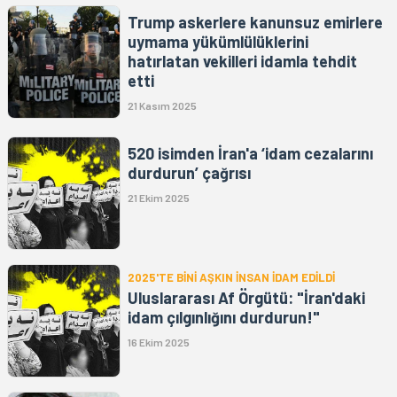
Trump askerlere kanunsuz emirlere
uymama yükümlülüklerini
hatırlatan vekilleri idamla tehdit
etti
21 Kasım 2025
520 isimden İran'a ‘idam cezalarını
durdurun’ çağrısı
21 Ekim 2025
2025'TE BİNİ AŞKIN İNSAN İDAM EDİLDİ
Uluslararası Af Örgütü: "İran'daki
idam çılgınlığını durdurun!"
16 Ekim 2025