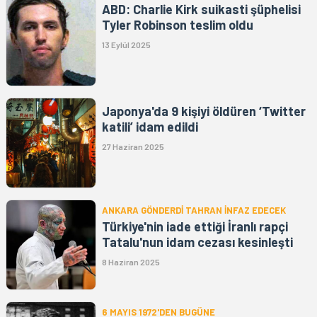
ABD: Charlie Kirk suikasti şüphelisi
Tyler Robinson teslim oldu
13 Eylül 2025
Japonya'da 9 kişiyi öldüren ‘Twitter
katili’ idam edildi
27 Haziran 2025
ANKARA GÖNDERDİ TAHRAN İNFAZ EDECEK
Türkiye'nin iade ettiği İranlı rapçi
Tatalu'nun idam cezası kesinleşti
8 Haziran 2025
6 MAYIS 1972'DEN BUGÜNE