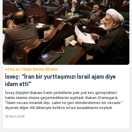
ATEŞ ALTINDA İDAMA DEVAM
İsveç: "İran bir yurttaşımızı İsrail ajanı diye
idam etti"
İsveç Dışişleri Bakanı İranlı yetkililerle pek çok kez görüştükleri
halde idamın önüne geçemediklerini açıkladı. Bakan Stenegard,
"İdam cezası insanlık dışı, zalim ve geri döndürülemez bir cezadır."
diyerek diğer AB ülkleriyle birlikte infazı kınadıklarını söyledi.
19 Mart 2026