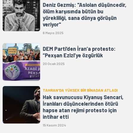
Deniz Gezmiş: "Aslolan düşüncedir,
ölüm karşısında bütün bu
yürekliliği, sana dünya görüşün
veriyor"
6 Mayıs 2025
DEM Parti’den İran’a protesto:
“Pexşan Ezîzî’ye özgürlük
20 Ocak 2025
TAHRAN'DA YÜKSEK BİR BİNADAN ATLADI
Hak savunucusu Kiyanuş Sencari,
İranlıları düşüncelerinden ötürü
hapse atan rejimi protesto için
intihar etti
15 Kasım 2024