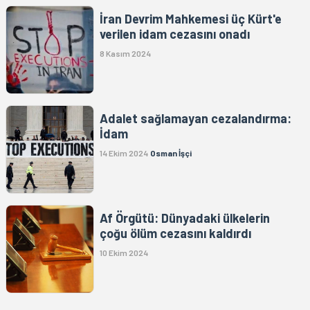
İran Devrim Mahkemesi üç Kürt'e
verilen idam cezasını onadı
8 Kasım 2024
Adalet sağlamayan cezalandırma:
İdam
14 Ekim 2024
Osman İşçi
Af Örgütü: Dünyadaki ülkelerin
çoğu ölüm cezasını kaldırdı
10 Ekim 2024