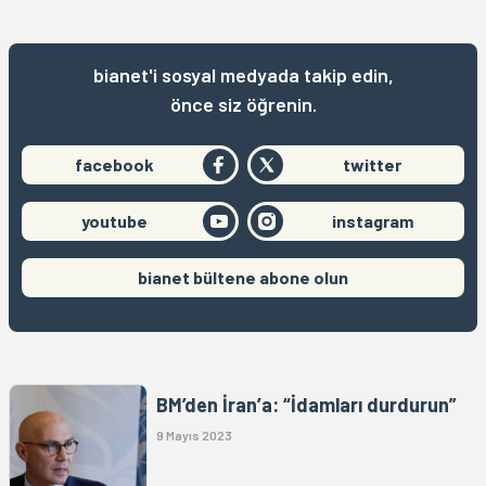
bianet'i sosyal medyada takip edin,
önce siz öğrenin.
facebook
twitter
youtube
instagram
bianet bültene abone olun
BM’den İran’a: “İdamları durdurun”
9 Mayıs 2023