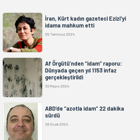
İran, Kürt kadın gazeteci Ezizi'yi
idama mahkum etti
25 Temmuz 2024
Af Örgütü’nden “idam” raporu:
Dünyada geçen yıl 1153 infaz
gerçekleştirildi
30 Mayıs 2024
ABD’de “azotla idam” 22 dakika
sürdü
26 Ocak 2024