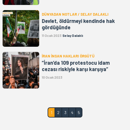
DÜNYADAN NOTLAR / SELAY DALAKLI
Devlet, öldürmeyi kendinde hak
gördüğünde
11 Ocak 2023
Selay Dalaklı
İRAN İNSAN HAKLARI ÖRGÜTÜ
“İran’da 109 protestocu idam
cezası riskiyle karşı karşıya”
10 Ocak 2023
1
2
3
4
5