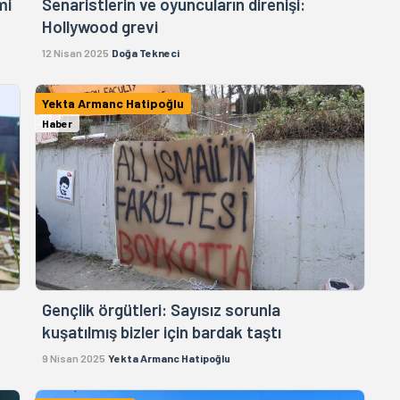
mi
Senaristlerin ve oyuncuların direnişi:
Hollywood grevi
12 Nisan 2025
Doğa Tekneci
Yekta Armanc Hatipoğlu
Haber
Gençlik örgütleri: Sayısız sorunla
kuşatılmış bizler için bardak taştı
9 Nisan 2025
Yekta Armanc Hatipoğlu