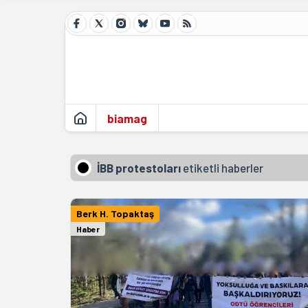
biamag
İBB protestoları
etiketli haberler
Berk H. Topaktaş
Haber