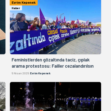
Evrim Kepenek
Haber
Feministlerden gözaltında taciz, çıplak
arama protestosu: Failler cezalandırılsın
5 Nisan 2025
Evrim Kepenek