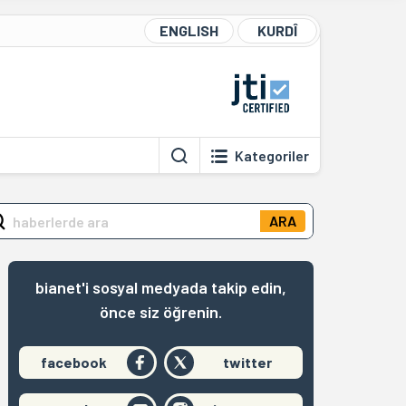
ENGLISH
KURDÎ
Kategoriler
ARA
bianet'i sosyal medyada takip edin,
önce siz öğrenin.
facebook
twitter