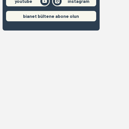
youtube
instagram
bianet bültene abone olun