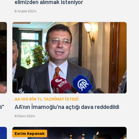
elimizden alınmak isteniyor
6 Aralık 2024
AA 100 BİN TL TAZMİNAT İSTEDİ
ı"
AA'nın İmamoğlu'na açtığı dava reddedildi
8 Ekim 2024
Evrim Kepenek