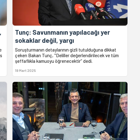
,
Tunç: Savunmanın yapılacağı yer
sokaklar değil, yargı
e
Soruşturmanın detaylarının gizli tutulduğuna dikkat
is
çeken Bakan Tunç, "Deliller değerlendirilecek ve tüm
şeffaflıkla kamuoyu öğrenecektir” dedi.
19 Mart 2025