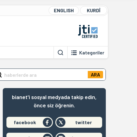
ENGLISH
KURDÎ
Kategoriler
ARA
bianet'i sosyal medyada takip edin,
önce siz öğrenin.
facebook
twitter