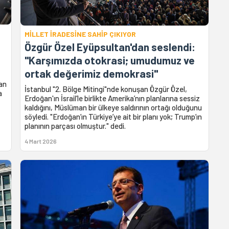
MİLLET İRADESİNE SAHİP ÇIKIYOR
Özgür Özel Eyüpsultan'dan seslendi:
"Karşımızda otokrasi; umudumuz ve
ortak değerimiz demokrasi"
an
İstanbul "2. Bölge Mitingi"nde konuşan Özgür Özel,
a
Erdoğan'ın İsrail’le birlikte Amerika’nın planlarına sessiz
kaldığını, Müslüman bir ülkeye saldırının ortağı olduğunu
söyledi. "Erdoğan’ın Türkiye’ye ait bir planı yok; Trump’ın
planının parçası olmuştur." dedi.
4 Mart 2026