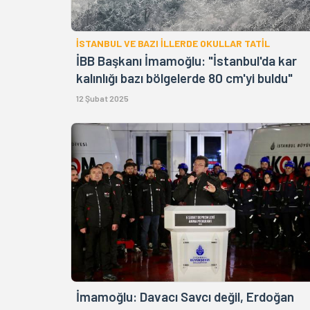
İSTANBUL VE BAZI İLLERDE OKULLAR TATİL
İBB Başkanı İmamoğlu: "İstanbul'da kar
kalınlığı bazı bölgelerde 80 cm'yi buldu"
12 Şubat 2025
İmamoğlu: Davacı Savcı değil, Erdoğan