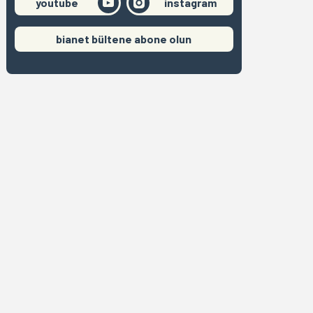
youtube
instagram
bianet bültene abone olun