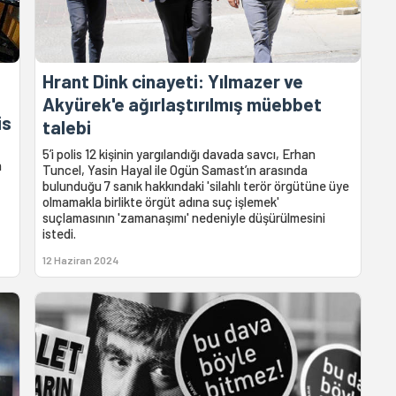
Hrant Dink cinayeti: Yılmazer ve
Akyürek'e ağırlaştırılmış müebbet
is
talebi
5’i polis 12 kişinin yargılandığı davada savcı, Erhan
n
Tuncel, Yasin Hayal ile Ogün Samast’ın arasında
bulunduğu 7 sanık hakkındaki 'silahlı terör örgütüne üye
olmamakla birlikte örgüt adına suç işlemek'
suçlamasının 'zamanaşımı' nedeniyle düşürülmesini
istedi.
12 Haziran 2024