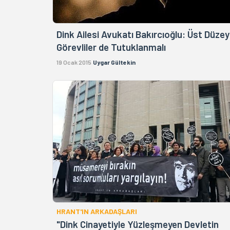
Dink Ailesi Avukatı Bakırcıoğlu: Üst Düzey
Görevliler de Tutuklanmalı
19 Ocak 2015
Uygar Gültekin
HRANT'IN ARKADAŞLARI
"Dink Cinayetiyle Yüzleşmeyen Devletin