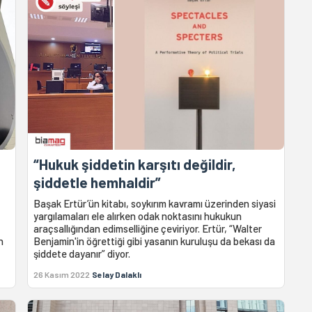
1
“Hukuk şiddetin karşıtı değildir,
şiddetle hemhaldir”
Başak Ertür’ün kitabı, soykırım kavramı üzerinden siyasi
yargılamaları ele alırken odak noktasını hukukun
araçsallığından edimselliğine çeviriyor. Ertür, “Walter
n
Benjamin'in öğrettiği gibi yasanın kuruluşu da bekası da
şiddete dayanır” diyor.
26 Kasım 2022
Selay Dalaklı