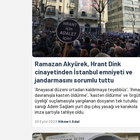
Ramazan Akyürek, Hrant Dink
cinayetinden İstanbul emniyeti ve
jandarmasını sorumlu tuttu
'Anayasal düzeni ortadan kaldırmaya teşebbüs', 'ihmal
davranışla kasten öldürme', 'kasten öldürme' ve 'örgü
üyeliği' suçlamasıyla yargılanan dosyanın tek tutuklu
sanığı Adem Sağlam yurt dışı çıkış yasağı ve karakola
imza şartıyla tahliye oldu.
20 Eylül 2023
Hikmet Adal