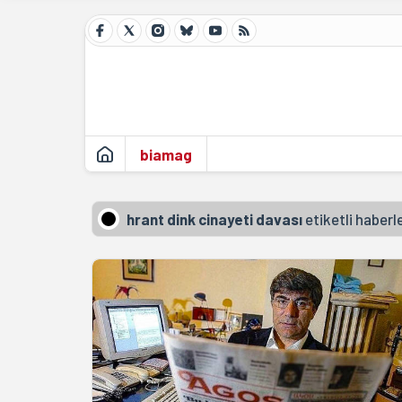
biamag
hrant dink cinayeti davası
etiketli haberl