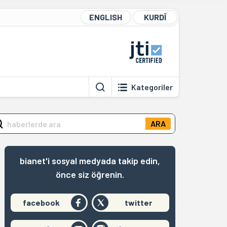
ENGLISH
KURDÎ
Kategoriler
ARA
bianet'i sosyal medyada takip edin,
önce siz öğrenin.
facebook
twitter