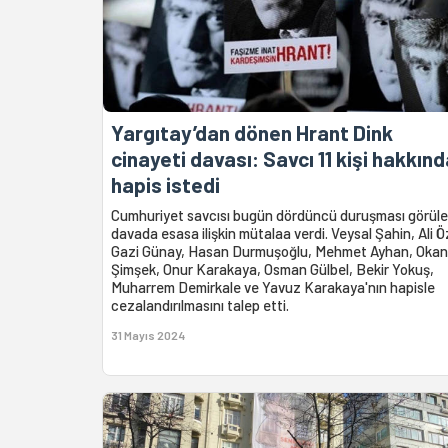
Yargıtay’dan dönen Hrant Dink
cinayeti davası: Savcı 11 kişi hakkın
hapis istedi
Cumhuriyet savcısı bugün dördüncü duruşması görül
davada esasa ilişkin mütalaa verdi. Veysal Şahin, Ali Ö
Gazi Günay, Hasan Durmuşoğlu, Mehmet Ayhan, Okan
Şimşek, Onur Karakaya, Osman Gülbel, Bekir Yokuş,
Muharrem Demirkale ve Yavuz Karakaya'nın hapisle
cezalandırılmasını talep etti.
31 Mayıs 2024