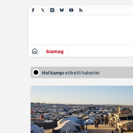
biamag
Hol kampı
etiketli haberler