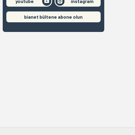
youtube
instagram
bianet bültene abone olun