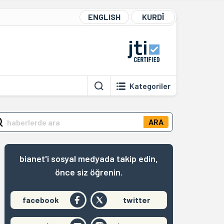
ENGLISH
KURDÎ
Kategoriler
ARA
bianet'i sosyal medyada takip edin,
önce siz öğrenin.
facebook
twitter