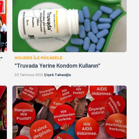
HIV/AIDS İLE MÜCADELE
"
"Truvada Yerine Kondom Kullanın"
23 Temmuz 2012
Çiçek Tahaoğlu