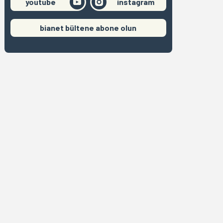
youtube
instagram
bianet bültene abone olun