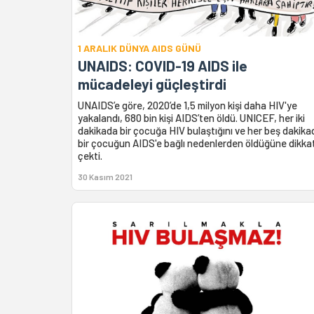
1 ARALIK DÜNYA AIDS GÜNÜ
UNAIDS: COVID-19 AIDS ile
mücadeleyi güçleştirdi
UNAIDS’e göre, 2020’de 1,5 milyon kişi daha HIV'ye
yakalandı, 680 bin kişi AIDS’ten öldü. UNICEF, her iki
dakikada bir çocuğa HIV bulaştığını ve her beş dakika
bir çocuğun AIDS'e bağlı nedenlerden öldüğüne dikka
çekti.
30 Kasım 2021