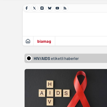
biamag
HIV/AIDS
etiketli haberler