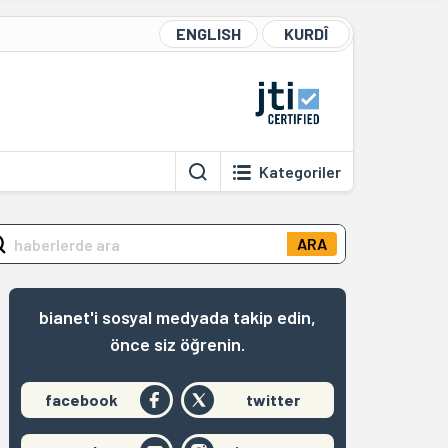
ENGLISH
KURDÎ
Kategoriler
ARA
bianet'i sosyal medyada takip edin,
önce siz öğrenin.
facebook
twitter