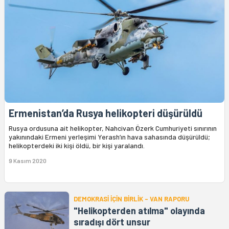
Ermenistan’da Rusya helikopteri düşürüldü
Rusya ordusuna ait helikopter, Nahcivan Özerk Cumhuriyeti sınırının
yakınındaki Ermeni yerleşimi Yerash’ın hava sahasında düşürüldü;
helikopterdeki iki kişi öldü, bir kişi yaralandı.
9 Kasım 2020
DEMOKRASİ İÇİN BİRLİK - VAN RAPORU
"Helikopterden atılma" olayında
sıradışı dört unsur