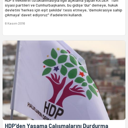
HDP'li vekillerin tutuklanmasıyla ilgili açıklama yapan KA.DER "Tüm
siyasi partileri ve Cumhurbaşkanını, bu gidişe 'dur' demeye, hukuk
devletini 'herkes için eşit şekilde' tesis etmeye, 'demokrasiye sahip
çıkmaya' davet ediyoruz" ifadelerini kullandı.
6 Kasım 2016
HDP'den Yasama Çalışmalarını Durdurma