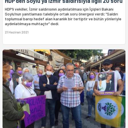
HDP’den Soylu’ya İzmir saldırısıyla ilgili 20 soru
HDP’li vekiller, İzmir saldırısının aydınlatılması için İçişleri Bakanı
Soylu’nun yanıtlaması talebiyle ortak soru önergesi verdi; “Saldırı
toplumsal barışı hedef alan karanlık bir tertiptir ve bütün yönleriyle
aydınlatılmaya muhtaçtır” dedi.
21 Haziran 2021