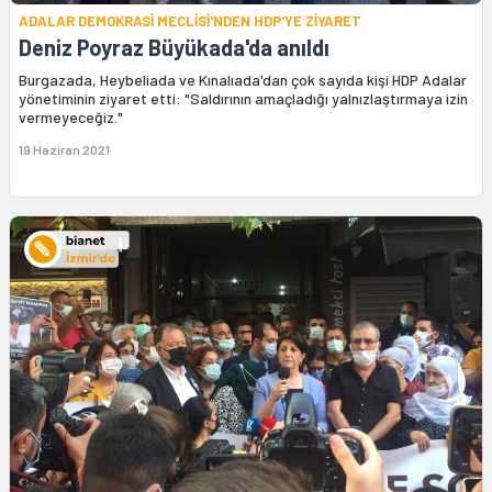
ADALAR DEMOKRASİ MECLİSİ'NDEN HDP'YE ZİYARET
Deniz Poyraz Büyükada'da anıldı
Burgazada, Heybeliada ve Kınalıada'dan çok sayıda kişi HDP Adalar
yönetiminin ziyaret etti: "Saldırının amaçladığı yalnızlaştırmaya izin
vermeyeceğiz."
19 Haziran 2021