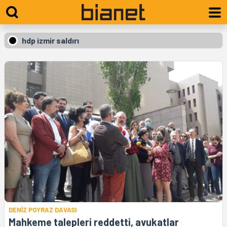
hdp izmir saldırı
DENİZ POYRAZ DAVASI
Mahkeme talepleri reddetti, avukatlar