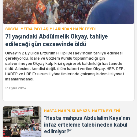
SOSYAL MEDYA PAYLAŞIMLARINDAN HAPİSTEYDİ
71 yaşındaki Abdülmelik Okyay, tahliye
edileceği gün cezaevinde öldü
Okyay'ın 2 Eylül'de Erzurum H Tipi Cezaevi’nden tahliye edilmesi
gerekiyordu. İdare ve Gözlem Kurulu toplanmadığı için
salıverilmeyen Okyay kalp krizi geçirerek kaldırıldığı hastanede
öldü. Ailesine, kendisi değil, ölüm haberi verilen Okyay, HEP, DEP,
HADEP ve HDP Erzurum il yönetimlerinde çalışmış kıdemli siyaset
insanlarındandı.
13 Eylül 2024
HASTA MAHPUSLAR 636. HAFTA EYLEMİ
“Hasta mahpus Abdulalim Kaya’nın
infaz erteleme talebi neden kabul
edilmiyor?”