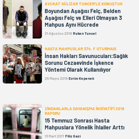
AVUKAT GÜLİZAR TUNCER'LE KONUŞTUK
Boyundan Aşağısı Felç, Belden
Aşağısı Felç ve Elleri Olmayan 3
Mahpus Aynı Hücrede
21 Ağustos 2019
Ruken Tuncel
HASTA MAHPUSLAR 374. F OTURMASI
İnsan Hakları Savunucuları:Sağlık
Sorunu Cezaevinde İşkence
Yöntemi Olarak Kullanılıyor
25 Mayıs 2019
Evrim Kepenek
ZİNDANLARLA DAYANIŞMA İNSİYATİFİ 2016
RAPORU
15 Temmuz Sonrası Hasta
Mahpuslara Yönelik İhlaller Arttı
13 Mart 2017
Filiz Gazi