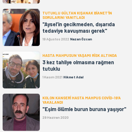
TUTUKLU GÜLTAN KIŞANAK BİANET'İN
SORULARINI YANITLADI
"Aysel’in gecikmeden, dışarıda
tedaviye kavuşması gerek"
19 Ağustos 2022
Nazan Özcan
HASTA MAHPUSUN YAŞAMI RİSK ALTINDA
3 kez tahliye olmasına rağmen
tutuklu
1 Kasım 2021
Hikmet Adal
KOLON KANSERİ HASTA MAHPUS COVİD-19'A
YAKALANDI
"Eşim ölümle burun buruna yaşıyor"
29 Haziran 2020