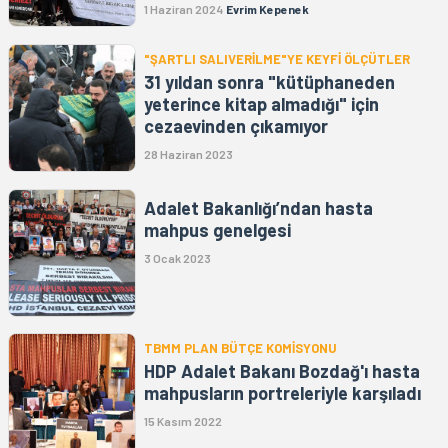
1 Haziran 2024
Evrim Kepenek
"ŞARTLI SALIVERİLME"YE KEYFİ ÖLÇÜTLER
31 yıldan sonra "kütüphaneden
yeterince kitap almadığı" için
cezaevinden çıkamıyor
28 Haziran 2023
Adalet Bakanlığı’ndan hasta
mahpus genelgesi
3 Ocak 2023
TBMM PLAN BÜTÇE KOMİSYONU
HDP Adalet Bakanı Bozdağ'ı hasta
mahpusların portreleriyle karşıladı
15 Kasım 2022