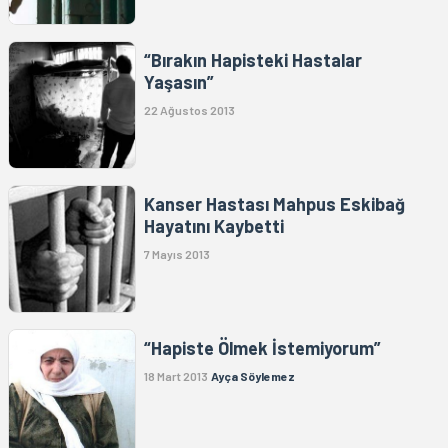
“Bırakın Hapisteki Hastalar
Yaşasın”
22 Ağustos 2013
Kanser Hastası Mahpus Eskibağ
Hayatını Kaybetti
7 Mayıs 2013
“Hapiste Ölmek İstemiyorum”
18 Mart 2013
Ayça Söylemez