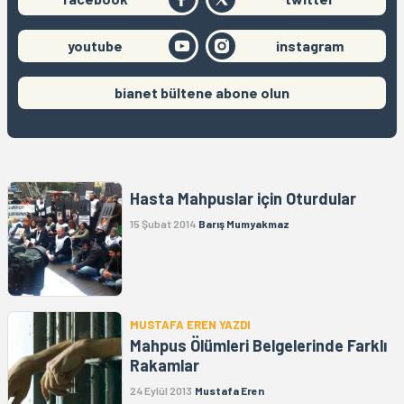
youtube
instagram
bianet bültene abone olun
Hasta Mahpuslar için Oturdular
15 Şubat 2014
Barış Mumyakmaz
MUSTAFA EREN YAZDI
Mahpus Ölümleri Belgelerinde Farklı
Rakamlar
24 Eylül 2013
Mustafa Eren