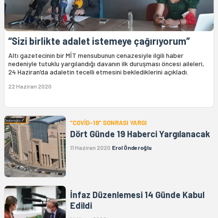
“Sizi birlikte adalet istemeye çağırıyorum”
Altı gazetecinin bir MİT mensubunun cenazesiyle ilgili haber
nedeniyle tutuklu yargılandığı davanın ilk duruşması öncesi aileleri,
24 Haziran’da adaletin tecelli etmesini beklediklerini açıkladı.
22 Haziran 2020
“COVİD-19” SONRASI YARGI
Dört Günde 19 Haberci Yargılanacak
11 Haziran 2020
Erol Önderoğlu
İnfaz Düzenlemesi 14 Günde Kabul
Edildi