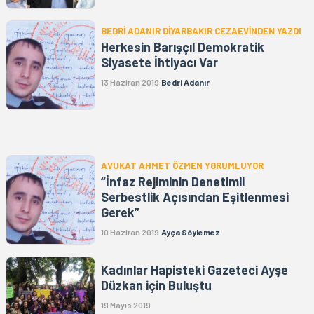
BEDRİ ADANIR DİYARBAKIR CEZAEVİNDEN YAZDI
Herkesin Barışçıl Demokratik
Siyasete İhtiyacı Var
13 Haziran 2019
Bedri Adanır
AVUKAT AHMET ÖZMEN YORUMLUYOR
“İnfaz Rejiminin Denetimli
Serbestlik Açısından Eşitlenmesi
Gerek”
10 Haziran 2019
Ayça Söylemez
Kadınlar Hapisteki Gazeteci Ayşe
Düzkan için Buluştu
19 Mayıs 2019