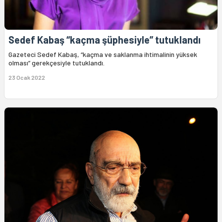
Sedef Kabaş “kaçma şüphesiyle” tutuklandı
Gazeteci Sedef Kabaş, “kaçma ve saklanma ihtimalinin yüksek
olması” gerekçesiyle tutuklandı.
23 Ocak 2022