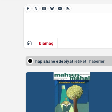
biamag
hapishane edebiyatı
etiketli haberler