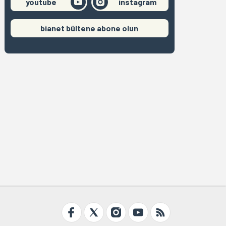
youtube
instagram
bianet bültene abone olun