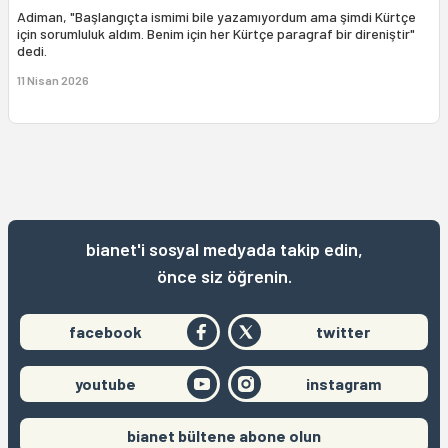
Adiman, "Başlangıçta ismimi bile yazamıyordum ama şimdi Kürtçe
için sorumluluk aldım. Benim için her Kürtçe paragraf bir direniştir"
dedi.
11 Nisan 2026
bianet'i sosyal medyada takip edin,
önce siz öğrenin.
facebook
twitter
youtube
instagram
bianet bültene abone olun