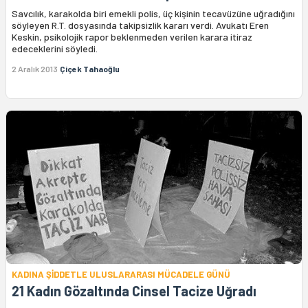
Savcılık, karakolda biri emekli polis, üç kişinin tecavüzüne uğradığını
söyleyen R.T. dosyasında takipsizlik kararı verdi. Avukatı Eren
Keskin, psikolojik rapor beklenmeden verilen karara itiraz
edeceklerini söyledi.
2 Aralık 2013
Çiçek Tahaoğlu
KADINA ŞİDDETLE ULUSLARARASI MÜCADELE GÜNÜ
21 Kadın Gözaltında Cinsel Tacize Uğradı