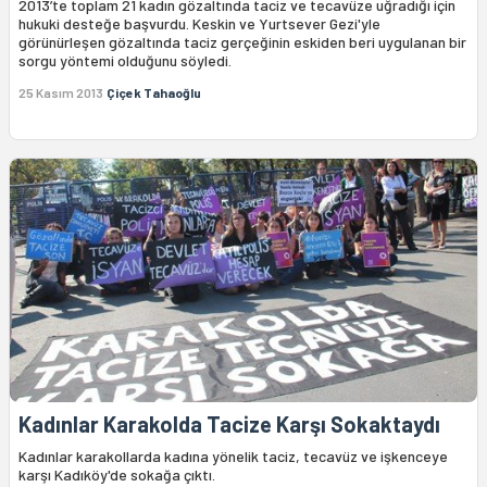
2013’te toplam 21 kadın gözaltında taciz ve tecavüze uğradığı için
hukuki desteğe başvurdu. Keskin ve Yurtsever Gezi'yle
görünürleşen gözaltında taciz gerçeğinin eskiden beri uygulanan bir
sorgu yöntemi olduğunu söyledi.
25 Kasım 2013
Çiçek Tahaoğlu
Kadınlar Karakolda Tacize Karşı Sokaktaydı
Kadınlar karakollarda kadına yönelik taciz, tecavüz ve işkenceye
karşı Kadıköy'de sokağa çıktı.