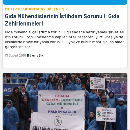
MUTFAKTAKİ KİMYACI / BÜLENT ŞIK
Gıda Mühendislerinin İstihdam Sorunu I: Gıda
Zehirlenmeleri
Gıda mühendisi çalıştırma zorunluluğu sadece hazır yemek şirketleri
için zorunlu; toplu beslenme yapılan otel, restoran, yurt, kreş ya da
kışlalarda böyle bir yasal zorunluluk yok ve bunun mantığını anlamak
gerçekten zor.
13 Şubat 2018
Bülent Şık