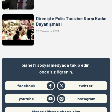
Direnişte Polis Tacizine Karşı Kadın
Dayanışması
25 Temmuz 2013
bianet'i sosyal medyada takip edin,
önce siz öğrenin.
facebook
twitter
youtube
instagram
bianet bültene abone olun