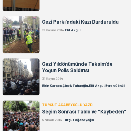
Gezi Parkı'ndaki Kazı Durduruldu
19 Kasım 2014
Elif Akgül
Gezi Yıldönümünde Taksim'de
Yoğun Polis Saldırısı
31 Mayıs 2014
Ekin Karaca,Çiçek Tahaoğlu,Elif Akgül,Evren Gönül
TURGUT AĞABEYOĞLU YAZDI
Seçim Sonrası Tablo ve "Kaybeden"
5 Nisan 2014
Turgut Ağabeyoğlu