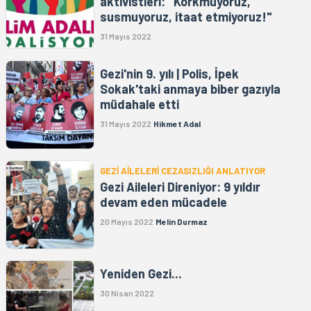
aktivistleri: "Korkmuyoruz,
susmuyoruz, itaat etmiyoruz!"
31 Mayıs 2022
Gezi'nin 9. yılı | Polis, İpek
Sokak'taki anmaya biber gazıyla
müdahale etti
31 Mayıs 2022
Hikmet Adal
GEZİ AİLELERİ CEZASIZLIĞI ANLATIYOR
Gezi Aileleri Direniyor: 9 yıldır
devam eden mücadele
20 Mayıs 2022
Melin Durmaz
Yeniden Gezi...
30 Nisan 2022