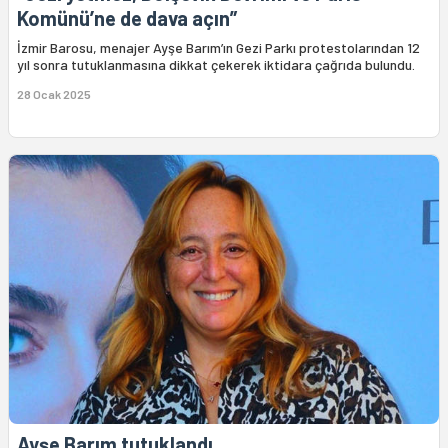
Komünü’ne de dava açın”
İzmir Barosu, menajer Ayşe Barım’ın Gezi Parkı protestolarından 12
yıl sonra tutuklanmasına dikkat çekerek iktidara çağrıda bulundu.
28 Ocak 2025
Ayşe Barım tutuklandı