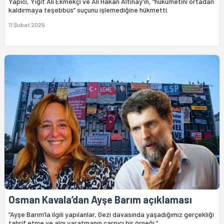
Yapıcı, Yiğit Ali Ekmekçi ve Ali Hakan Altınay'ın, “hükümetini ortadan
kaldırmaya teşebbüs” suçunu işlemediğine hükmetti.
11 Şubat 2025
Osman Kavala’dan Ayşe Barım açıklaması
“Ayşe Barım’la ilgili yapılanlar, Gezi davasında yaşadığımız gerçekliği
tahrif etme ve algı yaratmanın çarpıcı bir örneği.”