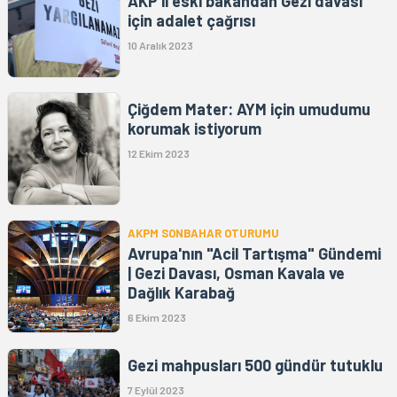
AKP'li eski bakandan Gezi davası
için adalet çağrısı
10 Aralık 2023
Çiğdem Mater: AYM için umudumu
korumak istiyorum
12 Ekim 2023
AKPM SONBAHAR OTURUMU
Avrupa'nın "Acil Tartışma" Gündemi
| Gezi Davası, Osman Kavala ve
Dağlık Karabağ
6 Ekim 2023
Gezi mahpusları 500 gündür tutuklu
7 Eylül 2023