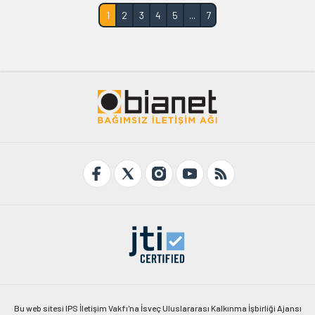
1
2
3
4
5
...
7
Bu web sitesi IPS İletişim Vakfı'na İsveç Uluslararası Kalkınma İşbirliği Ajansı