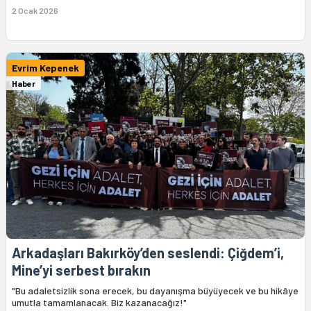
2 Ocak 2026
Evrim Kepenek
Haber
Arkadaşları Bakırköy’den seslendi: Çiğdem’i,
Mine’yi serbest bırakın
"Bu adaletsizlik sona erecek, bu dayanışma büyüyecek ve bu hikâye
umutla tamamlanacak. Biz kazanacağız!"