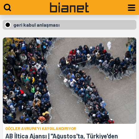
geri kabul anlaşması
GÖÇLER AVRUPA'YI KAYGILANDIRIYOR
AB İltica Ajansı | "Ağustos'ta, Türkiye'den