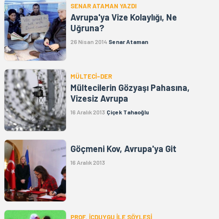
SENAR ATAMAN YAZDI
Avrupa'ya Vize Kolaylığı, Ne
Uğruna?
26 Nisan 2014
Senar Ataman
MÜLTECİ-DER
Mültecilerin Gözyaşı Pahasına,
Vizesiz Avrupa
16 Aralık 2013
Çiçek Tahaoğlu
Göçmeni Kov, Avrupa'ya Git
16 Aralık 2013
PROF. İÇDUYGU İLE SÖYLEŞİ