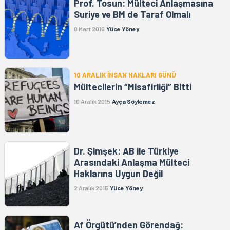
Prof. Tosun: Mülteci Anlaşmasına
Suriye ve BM de Taraf Olmalı
8 Mart 2016
Yüce Yöney
10 ARALIK İNSAN HAKLARI GÜNÜ
Mültecilerin “Misafirliği” Bitti
10 Aralık 2015
Ayça Söylemez
Dr. Şimşek: AB ile Türkiye
Arasındaki Anlaşma Mülteci
Haklarına Uygun Değil
2 Aralık 2015
Yüce Yöney
Af Örgütü’nden Görendağ: