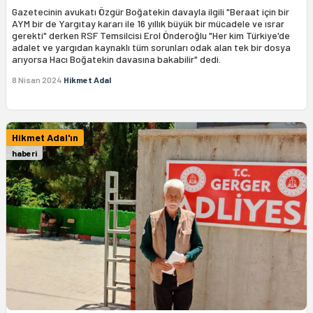
Gazetecinin avukatı Özgür Boğatekin davayla ilgili "Beraat için bir
AYM bir de Yargıtay kararı ile 16 yıllık büyük bir mücadele ve ısrar
gerekti" derken RSF Temsilcisi Erol Önderoğlu "Her kim Türkiye'de
adalet ve yargıdan kaynaklı tüm sorunları odak alan tek bir dosya
arıyorsa Hacı Boğatekin davasına bakabilir" dedi.
8 Nisan 2024
Hikmet Adal
Hikmet Adal'ın
haberi