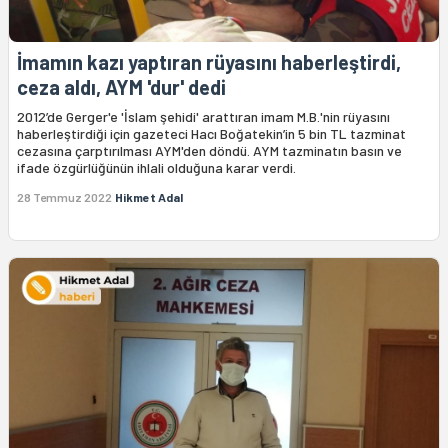
İmamın kazı yaptıran rüyasını haberleştirdi,
ceza aldı, AYM 'dur' dedi
2012’de Gerger'e 'İslam şehidi' arattıran imam M.B.'nin rüyasını
haberleştirdiği için gazeteci Hacı Boğatekin’in 5 bin TL tazminat
cezasına çarptırılması AYM'den döndü. AYM tazminatın basın ve
ifade özgürlüğünün ihlali olduğuna karar verdi.
28 Temmuz 2022
Hikmet Adal