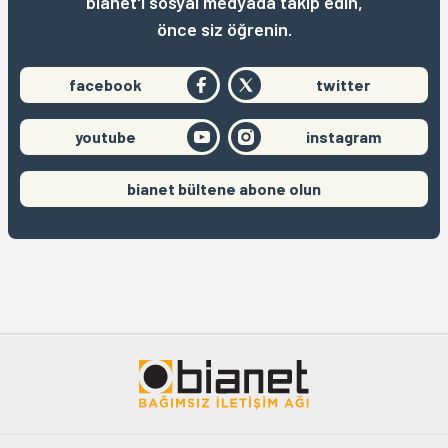
bianet'i sosyal medyada takip edin,
önce siz öğrenin.
facebook
twitter
youtube
instagram
bianet bültene abone olun