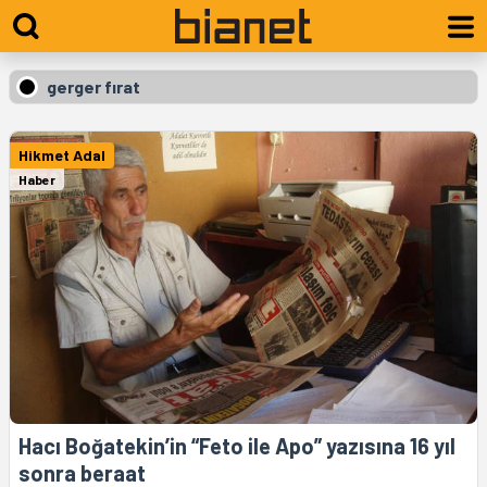
gerger fırat
Hikmet Adal
Haber
Hacı Boğatekin’in “Feto ile Apo” yazısına 16 yıl
sonra beraat