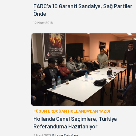
FARC'a 10 Garanti Sandalye, Sağ Partiler
Önde
12 Mart 2018
FÜSUN ERDOĞAN HOLLANDA'DAN YAZDI
Hollanda Genel Seçimlere, Türkiye
Referanduma Hazırlanıyor
8 Mart 2017
Füsun Erdoğan