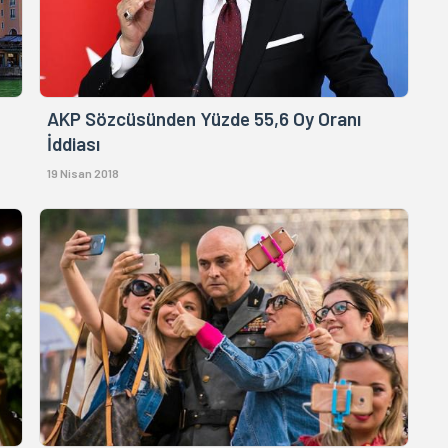
AKP Sözcüsünden Yüzde 55,6 Oy Oranı
İddiası
19 Nisan 2018