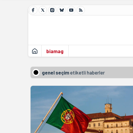
biamag
genel seçim
etiketli haberler