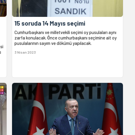
15 soruda 14 Mayıs seçimi
Cumhurbaşkanı ve milletvekili seçimi oy pusulaları aynı
zarfa konulacak. Önce cumhurbaşkanı seçimine ait oy
pusulalarının sayım ve dökümü yapılacak.
si
s
3 Nisan 2023