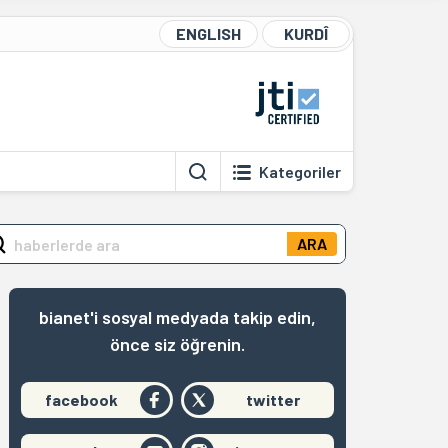
ENGLISH
KURDÎ
Kategoriler
ARA
bianet'i sosyal medyada takip edin,
önce siz öğrenin.
facebook
twitter