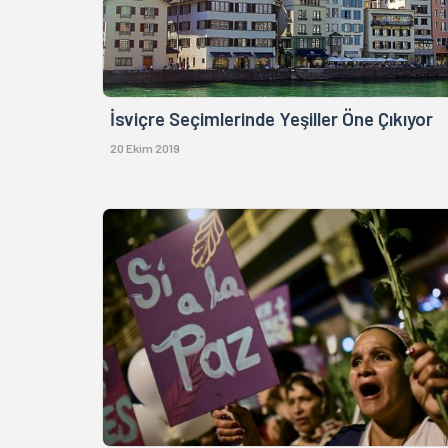
İsviçre Seçimlerinde Yeşiller Öne Çıkıyor
20 Ekim 2019