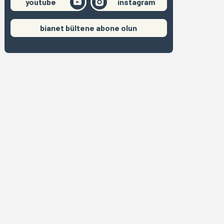
youtube
instagram
bianet bültene abone olun