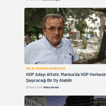
NİLAY VARDAR MANİSA'DA
HDP Adayı Alfatlı: Manisa'da HDP Herkesi
Şaşıracağı Bir Oy Alabilir
13 Mayıs 2015
Nilay Vardar