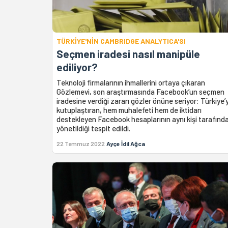
TÜRKİYE'NİN CAMBRIDGE ANALYTICA'SI
Seçmen iradesi nasıl manipüle
ediliyor?
Teknoloji firmalarının ihmallerini ortaya çıkaran
Gözlemevi, son araştırmasında Facebook’un seçmen
iradesine verdiği zararı gözler önüne seriyor: Türkiye’y
kutuplaştıran, hem muhalefeti hem de iktidarı
destekleyen Facebook hesaplarının aynı kişi tarafınd
yönetildiği tespit edildi.
22 Temmuz 2022
Ayçe İdil Ağca