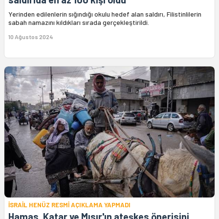
Yerinden edilenlerin sığındığı okulu hedef alan saldırı, Filistinlilerin
sabah namazını kıldıkları sırada gerçekleştirildi.
10 Ağustos 2024
İSRAİL HENÜZ RESMİ AÇIKLAMA YAPMADI
Hamas, Katar ve Mısır'ın ateşkes önerisini