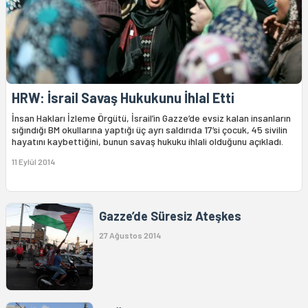
HRW: İsrail Savaş Hukukunu İhlal Etti
İnsan Hakları İzleme Örgütü, İsrail’in Gazze’de evsiz kalan insanların
sığındığı BM okullarına yaptığı üç ayrı saldırıda 17’si çocuk, 45 sivilin
hayatını kaybettiğini, bunun savaş hukuku ihlali olduğunu açıkladı.
11 Eylül 2014
Gazze’de Süresiz Ateşkes
27 Ağustos 2014