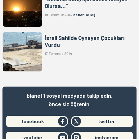
Olursa…”
19 Temmuz 2014
Kenan Tekeş
İsrail Sahilde Oynayan Çocukları
Vurdu
17 Temmuz 2014
bianet'i sosyal medyada takip edin,
önce siz öğrenin.
facebook
twitter
youtube
instagram