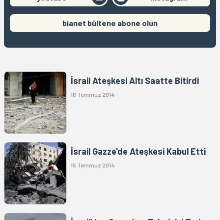
bianet bültene abone olun
İsrail Ateşkesi Altı Saatte Bitirdi
16 Temmuz 2014
İsrail Gazze'de Ateşkesi Kabul Etti
15 Temmuz 2014