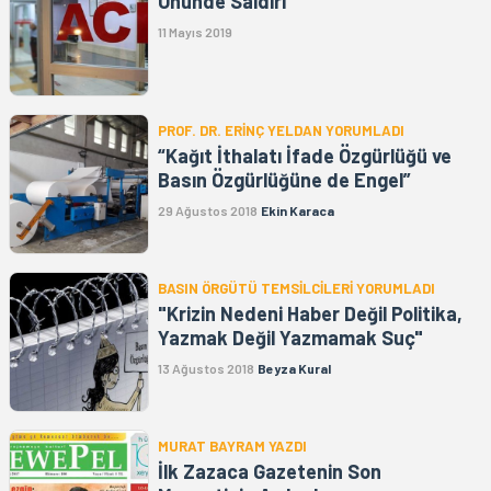
Önünde Saldırı
11 Mayıs 2019
PROF. DR. ERİNÇ YELDAN YORUMLADI
“Kağıt İthalatı İfade Özgürlüğü ve
Basın Özgürlüğüne de Engel”
29 Ağustos 2018
Ekin Karaca
BASIN ÖRGÜTÜ TEMSİLCİLERİ YORUMLADI
"Krizin Nedeni Haber Değil Politika,
Yazmak Değil Yazmamak Suç"
13 Ağustos 2018
Beyza Kural
MURAT BAYRAM YAZDI
İlk Zazaca Gazetenin Son