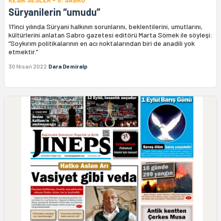
KESİK SESLER - 5: SABRO
Süryanilerin “umudu”
11’inci yılında Süryani halkının sorunlarını, beklentilerini, umutlarını,
kültürlerini anlatan Sabro gazetesi editörü Marta Sömek ile söyleşi:
“Soykırım politikalarının en acı noktalarından biri de anadili yok
etmektir.”
30 Nisan 2022
Dara Demiralp